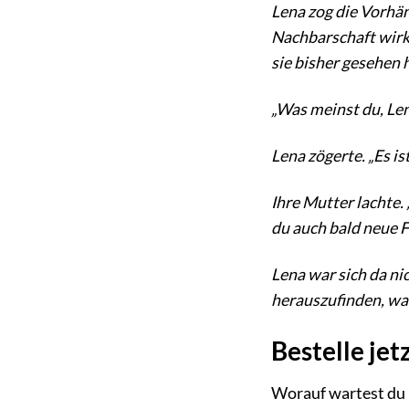
Lena zog die Vorhän
Nachbarschaft wirkt
sie bisher gesehen 
„Was meinst du, Lena
Lena zögerte. „Es is
Ihre Mutter lachte.
du auch bald neue F
Lena war sich da nic
herauszufinden, was
Bestelle jet
Worauf wartest du n