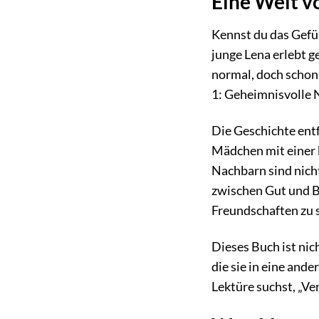
Eine Welt v
Kennst du das Gefüh
junge Lena erlebt ge
normal, doch schon 
1: Geheimnisvolle N
Die Geschichte entf
Mädchen mit einer b
Nachbarn sind nicht
zwischen Gut und Bö
Freundschaften zu s
Dieses Buch ist nic
die sie in eine and
Lektüre suchst, „Ve