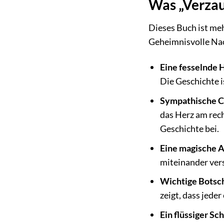
Was „Verzau
Dieses Buch ist meh
Geheimnisvolle Nac
Eine fesselnde 
Die Geschichte i
Sympathische C
das Herz am rech
Geschichte bei.
Eine magische 
miteinander vers
Wichtige Botsc
zeigt, dass jed
Ein flüssiger Sch