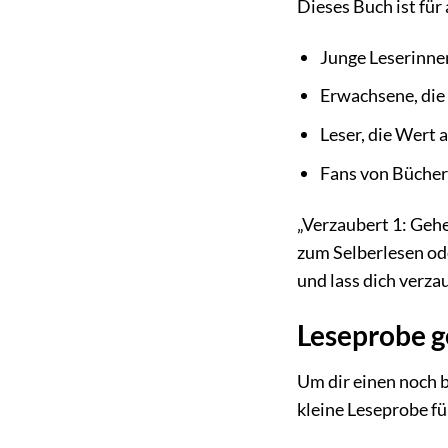
Dieses Buch ist für
Junge Leserinnen
Erwachsene, die 
Leser, die Wert 
Fans von Büchern
„Verzaubert 1: Gehe
zum Selberlesen od
und lass dich verza
Leseprobe ge
Um dir einen noch b
kleine Leseprobe fü