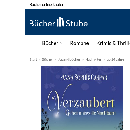
Zum
Bücher online kaufen
Inhalt
springen
Bücher
Romane
Krimis & Thrill
Start
»
Bücher
»
Jugendbücher
»
Nach Alter
»
ab 14 Jahre