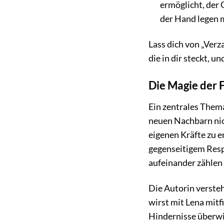
ermöglicht, der 
der Hand legen 
Lass dich von „Verz
die in dir steckt, u
Die Magie der 
Ein zentrales Thema
neuen Nachbarn nich
eigenen Kräfte zu e
gegenseitigem Respe
aufeinander zählen
Die Autorin verste
wirst mit Lena mitf
Hindernisse überwi