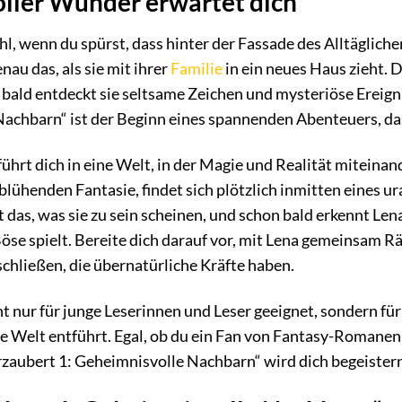
oller Wunder erwartet dich
l, wenn du spürst, dass hinter der Fassade des Alltäglich
nau das, als sie mit ihrer
Familie
in ein neues Haus zieht. 
bald entdeckt sie seltsame Zeichen und mysteriöse Ereignis
achbarn“ ist der Beginn eines spannenden Abenteuers, das 
ührt dich in eine Welt, in der Magie und Realität miteina
lühenden Fantasie, findet sich plötzlich inmitten eines u
 das, was sie zu sein scheinen, und schon bald erkennt Lena
se spielt. Bereite dich darauf vor, mit Lena gemeinsam Rä
chließen, die übernatürliche Kräfte haben.
ht nur für junge Leserinnen und Leser geeignet, sondern für 
ere Welt entführt. Egal, ob du ein Fan von Fantasy-Romanen
rzaubert 1: Geheimnisvolle Nachbarn“ wird dich begeister