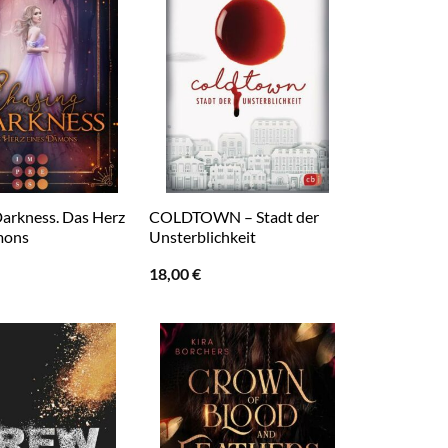
arkness. Das Herz
COLDTOWN – Stadt der
mons
Unsterblichkeit
18,00
€