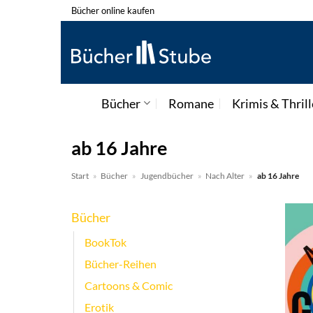
Zum
Bücher online kaufen
Inhalt
springen
Bücher
Romane
Krimis & Thrill
ab 16 Jahre
Start
»
Bücher
»
Jugendbücher
»
Nach Alter
»
ab 16 Jahre
Bücher
BookTok
Bücher-Reihen
Cartoons & Comic
Erotik