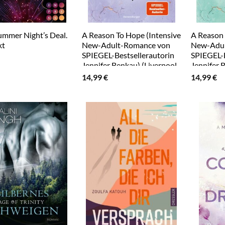
mmer Night’s Deal.
A Reason To Hope (Intensive
A Reason 
kt
New-Adult-Romance von
New-Adul
SPIEGEL-Bestsellerautorin
SPIEGEL-B
Jennifer Benkau) (Liverpool-
Jennifer 
Reihe 2)
Reihe 1)
14,99
€
14,99
€