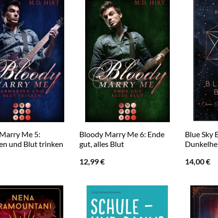
Marry Me 5:
Bloody Marry Me 6: Ende
Blue Sky 
n und Blut trinken
gut, alles Blut
Dunkelhei
12,99
€
14,00
€