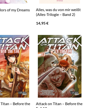
Alles, was du von mir weißt
olors of my Dreams
(Alles-Trilogie – Band 2)
14,95
€
 Titan – Before the
Attack on Titan – Before the