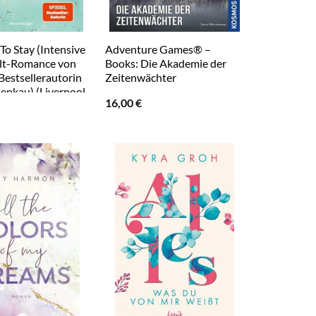
To Stay (Intensive
Adventure Games® –
t-Romance von
Books: Die Akademie der
estsellerautorin
Zeitenwächter
Benkau) (Liverpool-
16,00
€