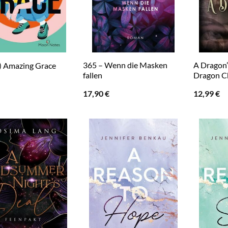
365 – Wenn die Masken
A Dragon’
) Amazing Grace
fallen
Dragon Ch
17,90
€
12,99
€