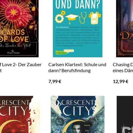
f Love 2- Der Zauber
Carlsen Klartext: Schule und
Chasing D
t
dann? Berufsfindung
eines Dä
7,99
€
12,99
€