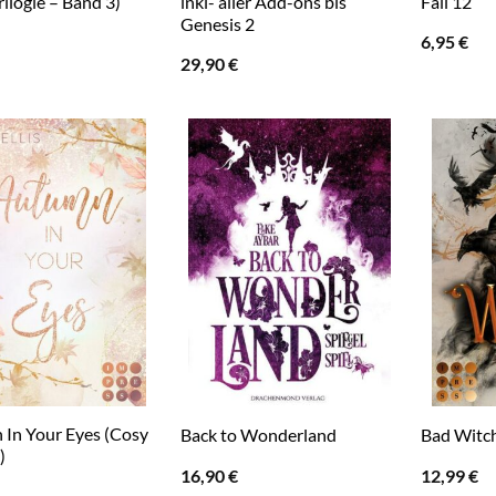
rilogie – Band 3)
inkl- aller Add-ons bis
Fall 12
Genesis 2
6,95
€
29,90
€
In Your Eyes (Cosy
Back to Wonderland
Bad Witch
)
16,90
€
12,99
€