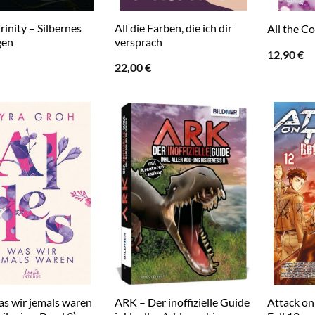
rinity – Silbernes
All die Farben, die ich dir
All the C
gen
versprach
12,90
€
22,00
€
was wir jemals waren
ARK – Der inoffizielle Guide
Attack on