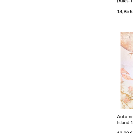
(Alles-T
14,95
€
Autumn 
Island 1
12,99
€