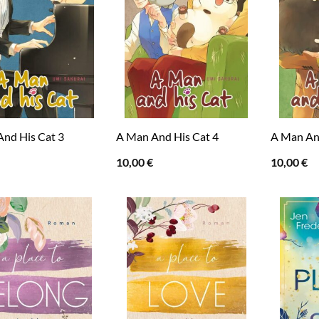
nd His Cat 3
A Man And His Cat 4
A Man An
10,00
€
10,00
€