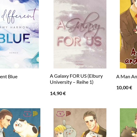
A Galaxy FOR US (Elbury
rent Blue
A Man An
University – Reihe 1)
10,00
€
14,90
€