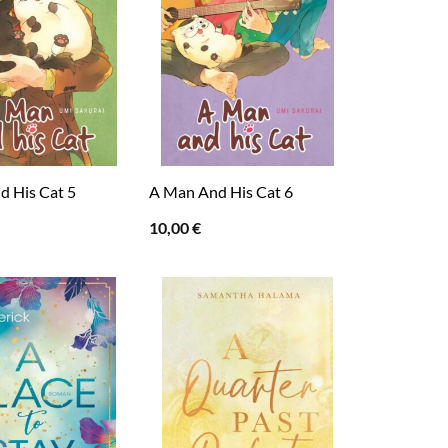
d His Cat 5
A Man And His Cat 6
10,00
€