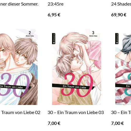
iner dieser Sommer.
23:45re
24 Shades
6,95
€
69,90
€
n Traum von Liebe 02
30 – Ein Traum von Liebe 03
30 – Ein 
7,00
€
7,00
€