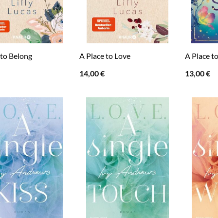
 to Belong
A Place to Love
A Place t
14,00
€
13,00
€