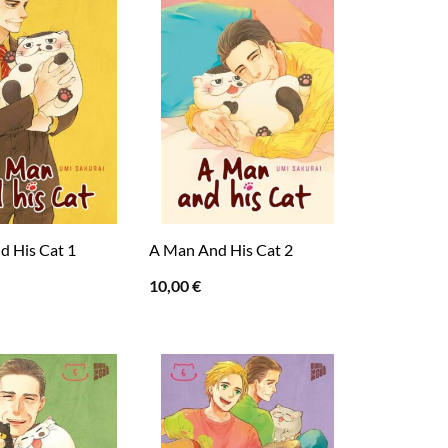
d His Cat 1
A Man And His Cat 2
10,00
€