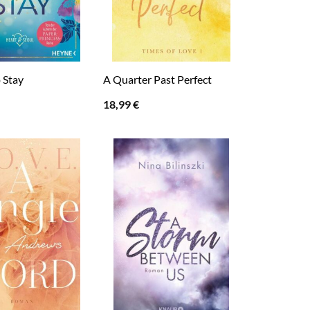
o Stay
A Quarter Past Perfect
18,99
€