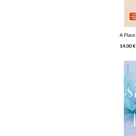
A Place
14,00
€