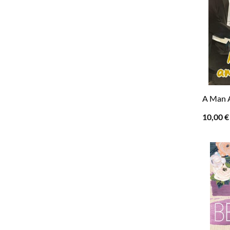
A Man A
10,00
€