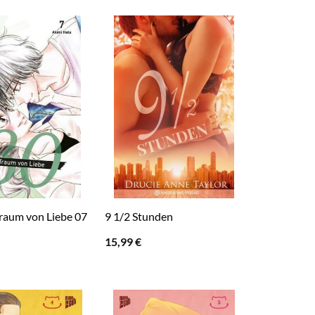
Traum von Liebe 07
9 1/2 Stunden
15,99
€