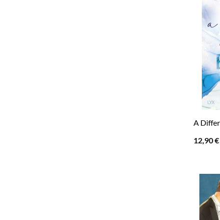
A Diffe
12,90
€