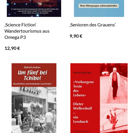
‚Science Fiction‘
‚Senioren des Grauens‘
Wandertourismus aus
9,90
€
Omega P3
12,90
€