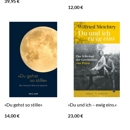
39,95
€
12,00
€
»Du gehst so stille«
»Du und ich – ewig eins.«
14,00
€
23,00
€