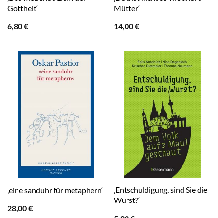
Gottheit‘
Mütter‘
6,80
€
14,00
€
‚Entschuldigung, sind Sie die
‚eine sanduhr für metaphern‘
Wurst?‘
28,00
€