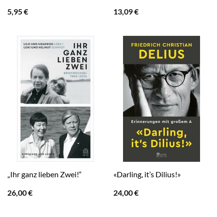
5,95
€
13,09
€
„Ihr ganz lieben Zwei!“
«Darling, it’s Dilius!»
26,00
€
24,00
€