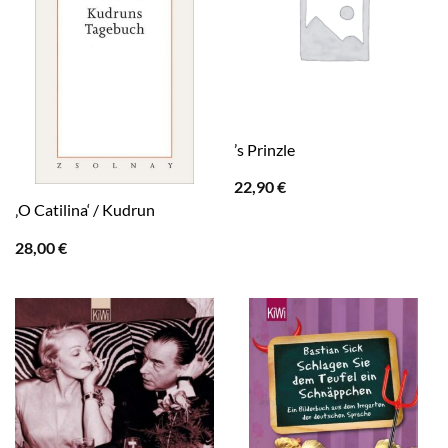
’s Prinzle
22,90
€
‚O Catilina‘ / Kudrun
28,00
€