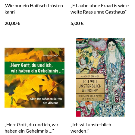
‚Wie nur ein Haifisch trösten
„E Laabn uhne Fraad is wie e
kann‘
weite Raas uhne Gasthaus“
20,00
€
5,00
€
„Herr Gott, du und ich, wir
„Ich will unsterblich
haben ein Geheimnis …“
werden!“