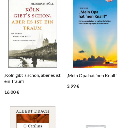
‚Köln gibt´s schon, aber es ist
‚Mein Opa hat ’nen Knall!‘
ein Traum‘
3,99
€
16,00
€