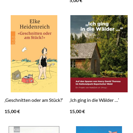
5,00
€
‚Geschnitten oder am Stück?‘
‚Ich ging in die Wälder …‘
15,00
€
15,00
€