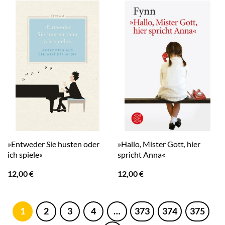
»Entweder Sie husten oder
»Hallo, Mister Gott, hier
ich spiele«
spricht Anna«
12,00
€
12,00
€
1
2
3
4
…
373
374
375