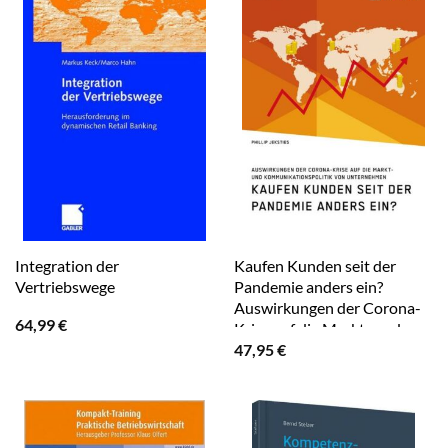
Integration der
Kaufen Kunden seit der
Vertriebswege
Pandemie anders ein?
Auswirkungen der Corona-
64,99
€
Krise auf die Markt- und
47,95
€
Kommunikationspolitik von
Unternehmen