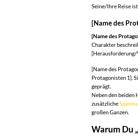
Seine/Ihre Reise ist 
[Name des Prot
[Name des Protagon
Charakter beschreib
[Herausforderung/Ver
[Name des Protagoni
Protagonisten 1]. Si
geprägt.
Neben den beiden H
zusätzliche
Spannu
großen Ganzen.
Warum Du „Sa