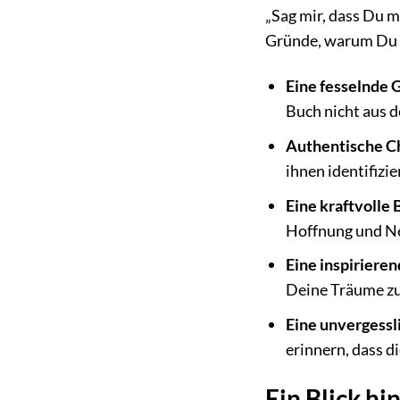
„Sag mir, dass Du mi
Gründe, warum Du d
Eine fesselnde 
Buch nicht aus d
Authentische C
ihnen identifizi
Eine kraftvolle 
Hoffnung und N
Eine inspiriere
Deine Träume z
Eine unvergessl
erinnern, dass d
Ein Blick hi