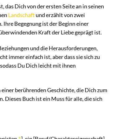
, das Dich von der ersten Seite an in seinen
chen
Landschaft
und erzählt von zwei
Ihre Begegnung ist der Beginn einer
überwindenden Kraft der Liebe geprägt ist.
Beziehungen und die Herausforderungen,
cht immer einfach ist, aber dass sie sich zu
 sodass Du Dich leicht mit ihnen
h einer berührenden Geschichte, die Dich zum
 Dieses Buch ist ein Muss für alle, die sich
gonisten
1
], ein [Beruf/Charaktereigenschaft]