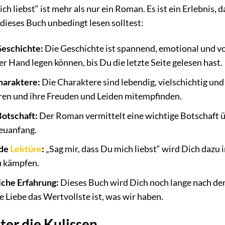
ch liebst“ ist mehr als nur ein Roman. Es ist ein Erlebnis, d
ieses Buch unbedingt lesen solltest:
Geschichte:
Die Geschichte ist spannend, emotional und v
er Hand legen können, bis Du die letzte Seite gelesen hast.
haraktere:
Die Charaktere sind lebendig, vielschichtig und
eren und ihre Freuden und Leiden mitempfinden.
Botschaft:
Der Roman vermittelt eine wichtige Botschaft ü
euanfang.
nde
Lektüre
:
„Sag mir, dass Du mich liebst“ wird Dich dazu i
u kämpfen.
iche Erfahrung:
Dieses Buch wird Dich noch lange nach de
ie Liebe das Wertvollste ist, was wir haben.
nter die Kulissen