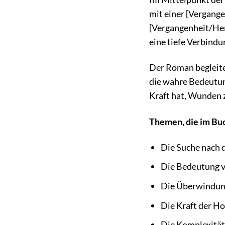
mit einer [Vergang
[Vergangenheit/Her
eine tiefe Verbindun
Der Roman begleite
die wahre Bedeutung
Kraft hat, Wunden
Themen, die im Bu
Die Suche nach 
Die Bedeutung 
Die Überwindun
Die Kraft der H
Die Komplexität