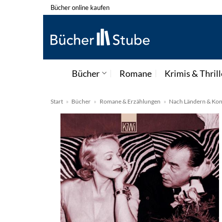
Zum
Bücher online kaufen
Inhalt
springen
Bücher
Romane
Krimis & Thrill
Start
»
Bücher
»
Romane & Erzählungen
»
Nach Ländern & Kon