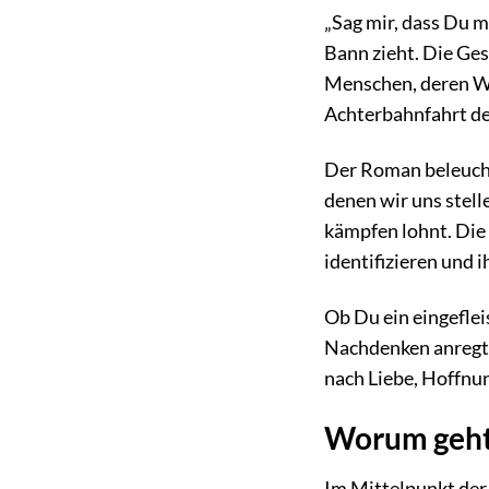
„Sag mir, dass Du m
Bann zieht. Die Ges
Menschen, deren We
Achterbahnfahrt der
Der Roman beleucht
denen wir uns stelle
kämpfen lohnt. Die 
identifizieren und 
Ob Du ein eingeflei
Nachdenken anregt, 
nach Liebe, Hoffnu
Worum geht e
Im Mittelpunkt der