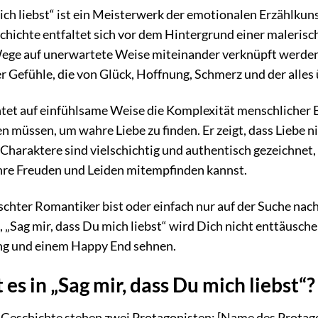
ich liebst“ ist ein Meisterwerk der emotionalen Erzählkunst
chichte entfaltet sich vor dem Hintergrund einer maleris
ge auf unerwartete Weise miteinander verknüpft werden. 
 Gefühle, die von Glück, Hoffnung, Schmerz und der alles 
et auf einfühlsame Weise die Komplexität menschlicher 
n müssen, um wahre Liebe zu finden. Er zeigt, dass Liebe ni
Charaktere sind vielschichtig und authentisch gezeichnet,
ihre Freuden und Leiden mitempfinden kannst.
schter Romantiker bist oder einfach nur auf der Suche nac
„Sag mir, dass Du mich liebst“ wird Dich nicht enttäuschen.
ng und einem Happy End sehnen.
s in „Sag mir, dass Du mich liebst“?
 Geschichte stehen zwei Protagonisten: [Name des Prota