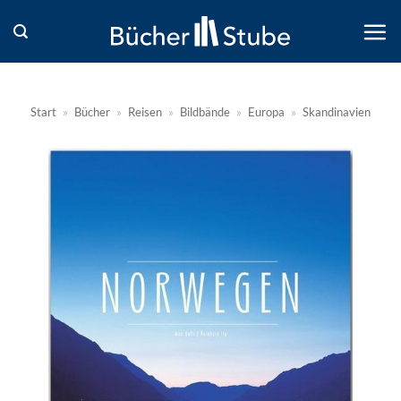
Zum
Inhalt
springen
Start
»
Bücher
»
Reisen
»
Bildbände
»
Europa
»
Skandinavien