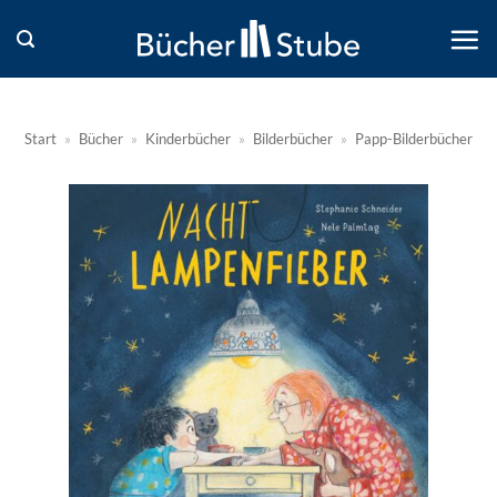
Zum
Inhalt
springen
Start
»
Bücher
»
Kinderbücher
»
Bilderbücher
»
Papp-Bilderbücher