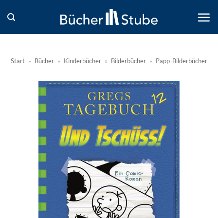
Zum
Inhalt
springen
Start
»
Bücher
»
Kinderbücher
»
Bilderbücher
»
Papp-Bilderbücher