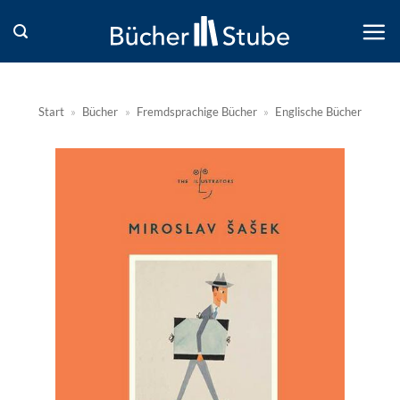
Zum
Inhalt
springen
Start
»
Bücher
»
Fremdsprachige Bücher
»
Englische Bücher