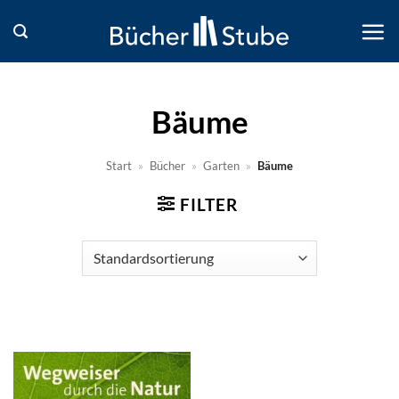
Zum
Inhalt
springen
Bäume
Start
»
Bücher
»
Garten
»
Bäume
FILTER