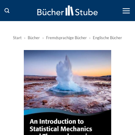
Zum
Inhalt
springen
Start
»
Bücher
»
Fremdsprachige Bücher
»
Englische Bücher