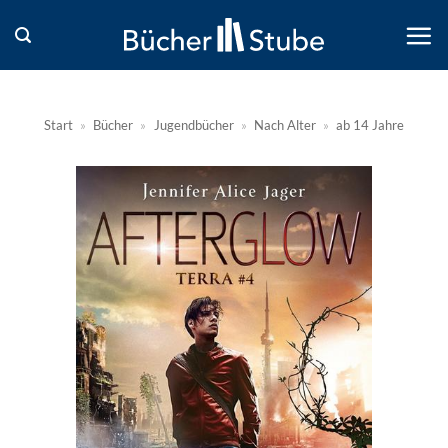
Zum
Inhalt
springen
Start
»
Bücher
»
Jugendbücher
»
Nach Alter
»
ab 14 Jahre