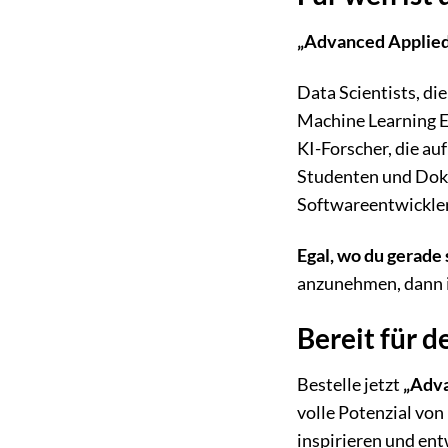
„Advanced Applied
Data Scientists, di
Machine Learning E
KI-Forscher, die au
Studenten und Dokto
Softwareentwickler
Egal, wo du gerade 
anzunehmen, dann is
Bereit für d
Bestelle jetzt
„Adva
volle Potenzial von
inspirieren und en