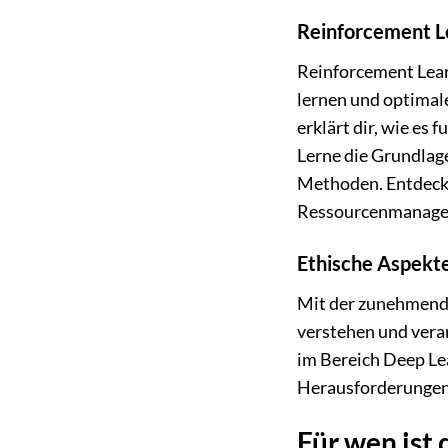
Reinforcement Le
Reinforcement Learn
lernen und optimale
erklärt dir, wie es
Lerne die Grundlag
Methoden. Entdecke
Ressourcenmanagem
Ethische Aspekte
Mit der zunehmenden
verstehen und vera
im Bereich Deep Lea
Herausforderungen 
Für wen ist 