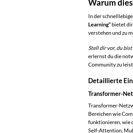
Warum diese
In der schnelllebig
Learning“
bietet di
verstehen und zu me
Stell dir vor, du bist
erlernst du die no
Community zu leist
Detaillierte Ei
Transformer-Net
Transformer-Netzwe
Bereichen wie Comp
funktionieren, wie 
Self-Attention, Mu