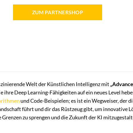
ZUM PARTNERSHOP
aszinierende Welt der Künstlichen Intelligenz mit
„Advance
 die ihre Deep Learning-Fähigkeiten auf ein neues Level heb
orithmen
und Code-Beispielen; es ist ein Wegweiser, der 
dschaft führt und dir das Rüstzeug gibt, um innovative L
ne Grenzen zu sprengen und die Zukunft der KI mitzugestal