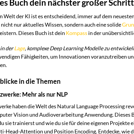
s Buch dein nächster großer Schritt 
en Welt der KI ist es entscheidend, immer auf dem neuesten
r nicht nur aktuelles Wissen, sondern auch eine solide
Grun
istern. Dieses Buch ist dein
Kompass
in der unübersichtl
 in der
Lage
, komplexe Deep Learning Modelle zu entwickeln
twendigen Fähigkeiten, um Innovationen voranzutreiben un
en.
nblicke in die Themen
zwerke: Mehr als nur NLP
rke haben die Welt des Natural Language Processing revo
uter Vision und Audioverarbeitung Anwendung. Dieses Bu
du sie trainierst und wie du sie für deine eigenen Projekte
lti-Head-Attention und Position Encoding. Entdecke, wie 