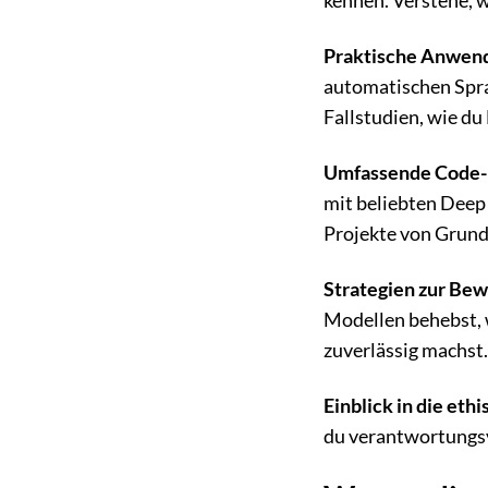
kennen. Verstehe, w
Praktische Anwend
automatischen Spra
Fallstudien, wie du
Umfassende Code-
mit beliebten Deep
Projekte von Grund
Strategien zur Be
Modellen behebst, w
zuverlässig machst.
Einblick in die eth
du verantwortungsvo