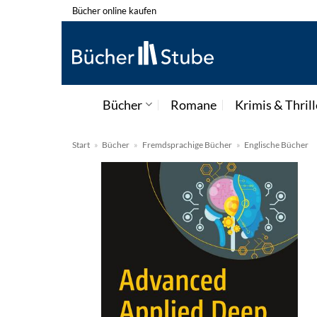
Zum
Bücher online kaufen
Inhalt
springen
Bücher
Romane
Krimis & Thrill
Start
»
Bücher
»
Fremdsprachige Bücher
»
Englische Bücher