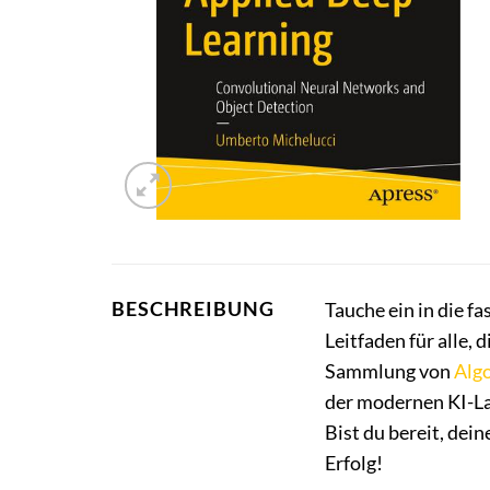
BESCHREIBUNG
Tauche ein in die f
Leitfaden für alle,
Sammlung von
Alg
der modernen KI-Lan
Bist du bereit, dei
Erfolg!