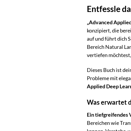
Entfessle d
„Advanced Applied
konzipiert, die ber
auf und führt dich 
Bereich Natural La
vertiefen möchtest,
Dieses Buch ist dei
Probleme mit elega
Applied Deep Lear
Was erwartet d
Ein tiefgreifendes
Bereichen wie Tra