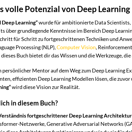
as volle Potenzial von Deep Learning
 Deep Learning“
wurde für ambitionierte Data Scientists
eits über grundlegende Kenntnisse im Bereich Deep Learni
Schritt für Schritt zu fortgeschrittenen Techniken und Anw
nguage Processing (NLP),
Computer
Vision
, Reinforcement
 dieses Buch bietet dir das Wissen und die Werkzeuge, die
n persönlicher Mentor auf dem Weg zum Deep Learning Expe
nten, effizienten Deep Learning Modellen lösen, die zuvo
ning“
wird diese Vision zur Realität.
ich in diesem Buch?
 Verständnis fortgeschrittener Deep Learning Architektur
nsformer-Netzwerke, Generative Adversarial Networks (