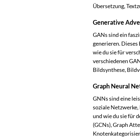
Übersetzung, Text
Generative Adver
GANs sind ein faszi
generieren. Dieses B
wie du sie für ver
verschiedenen GAN
Bildsynthese, Bild
Graph Neural Ne
GNNs sind eine lei
soziale Netzwerke, 
und wie du sie für
(GCNs), Graph Atte
Knotenkategorisieru