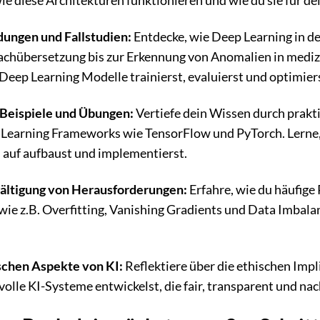
ie diese Architekturen funktionieren und wie du sie für d
ungen und Fallstudien:
Entdecke, wie Deep Learning in der
chübersetzung bis zur Erkennung von Anomalien in medizi
 Deep Learning Modelle trainierst, evaluierst und optimier
Beispiele und Übungen:
Vertiefe dein Wissen durch prak
 Learning Frameworks wie TensorFlow und PyTorch. Lerne,
 auf aufbaust und implementierst.
wältigung von Herausforderungen:
Erfahre, wie du häufige
ie z.B. Overfitting, Vanishing Gradients und Data Imbala
ischen Aspekte von KI:
Reflektiere über die ethischen Impl
lle KI-Systeme entwickelst, die fair, transparent und nac