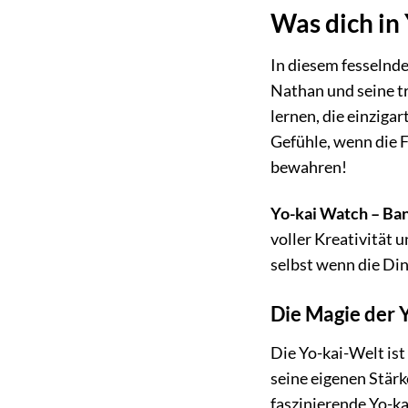
Was dich in
In diesem fesselnd
Nathan und seine t
lernen, die einziga
Gefühle, wenn die 
bewahren!
Yo-kai Watch – Ba
voller Kreativität u
selbst wenn die Din
Die Magie der 
Die Yo-kai-Welt ist
seine eigenen Stär
faszinierende Yo-ka