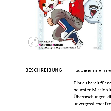
BESCHREIBUNG
Tauche ein in ein n
Bist du bereit für
neuesten Mission i
Überraschungen, die
unvergesslicher Fr