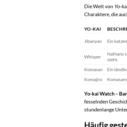
Die Welt von
Yo-ka
Charaktere, die auc
YO-KAI
BESCHR
Jibanyan
Ein katzen
Nathans se
Whisper
steht.
Komasan
Ein ländli
Komajiro
Komasans 
Yo-kai Watch – Ba
fesselnden Geschic
stundenlange Unte
Häufig gest