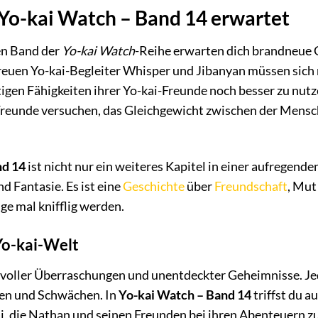
 Yo-kai Watch – Band 14 erwartet
en Band der
Yo-kai Watch
-Reihe erwarten dich brandneue
reuen Yo-kai-Begleiter Whisper und Jibanyan müssen sic
rtigen Fähigkeiten ihrer Yo-kai-Freunde noch besser zu nut
Freunde versuchen, das Gleichgewicht zwischen der Mensc
nd 14
ist nicht nur ein weiteres Kapitel in einer aufregende
nd Fantasie. Es ist eine
Geschichte
über
Freundschaft
, Mut
ge mal knifflig werden.
Yo-kai-Welt
 voller Überraschungen und unentdeckter Geheimnisse. Jede
ken und Schwächen. In
Yo-kai Watch – Band 14
triffst du a
i, die Nathan und seinen Freunden bei ihren Abenteuern zu