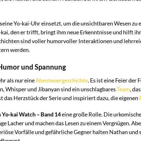
 seine Yo-kai-Uhr einsetzt, um die unsichtbaren Wesen zu 
kai, den er trifft, bringt ihm neue Erkenntnisse und hilft 
chichten sind voller humorvoller Interaktionen und lehrr
tern werden.
 Humor und Spannung
hr als nur eine
Abenteuergeschichte
. Es ist eine Feier de
n, Whisper und Jibanyan sind ein unschlagbares
Team
, da
st das Herzstück der Serie und inspiriert dazu, die eigenen
n
Yo-kai Watch – Band 14
eine große Rolle. Die urkomische
enge Lacher und machen das Lesen zu einem Vergnügen. 
eriöse Vorfälle und gefährliche Gegner halten Nathan und 
aufkommt.