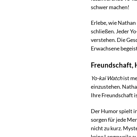
schwer machen!
Erlebe, wie Nathan
schließen. Jeder Yo-
verstehen. Die Ges
Erwachsene begeis
Freundschaft,
Yo-kai Watch
ist me
einzustehen. Natha
Ihre Freundschaft i
Der Humor spielt i
sorgen für jede M
nicht zu kurz. Myst
keine Langeweile 