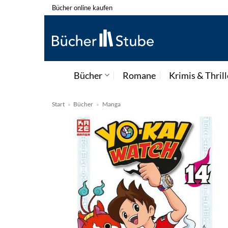
Zum
Bücher online kaufen
Inhalt
springen
Bücher
Romane
Krimis & Thrill
Start
»
Bücher
»
Manga