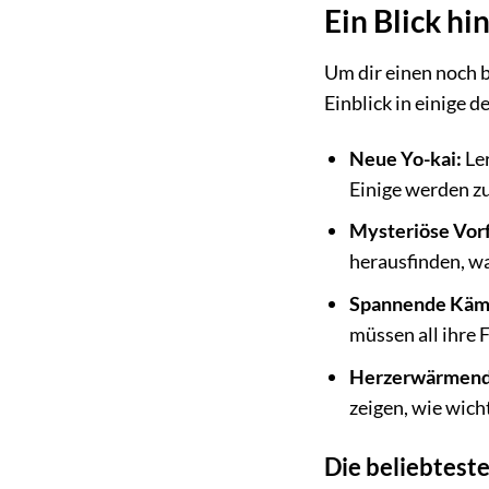
Ein Blick hi
Um dir einen noch b
Einblick in einige d
Neue Yo-kai:
Ler
Einige werden z
Mysteriöse Vorf
herausfinden, wa
Spannende Käm
müssen all ihre 
Herzerwärmen
zeigen, wie wic
Die beliebtest