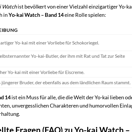
i Watch
ist bevölkert von einer Vielzahl einzigartiger Yo-ka
h in
Yo-kai Watch – Band 14
eine Rolle spielen:
EIBUNG
artiger Yo-kai mit einer Vorliebe für Schokoriegel.
lbsternannter Yo-kai-Butler, der ihm mit Rat und Tat zur Seite
cher Yo-kai mit einer Vorliebe für Eiscreme.
jüngerer Bruder, der ebenfalls aus dem ländlichen Raum stammt.
nd 14
ist ein Muss für alle, die die Welt der Yo-kai lieben o
hten, unvergesslichen Charakteren und humorvollen Einlag
rhaltung.
ellte Fragen (FAQ) zu Yo-kai Watch –