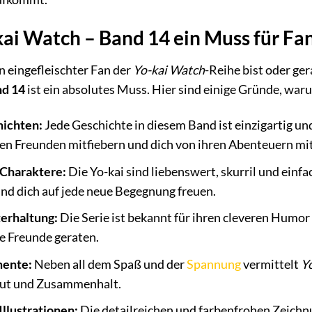
i Watch – Band 14 ein Muss für Fan
in eingefleischter Fan der
Yo-kai Watch
-Reihe bist oder ger
nd 14
ist ein absolutes Muss. Hier sind einige Gründe, war
hichten:
Jede Geschichte in diesem Band ist einzigartig un
en Freunden mitfiebern und dich von ihren Abenteuern mit
 Charaktere:
Die Yo-kai sind liebenswert, skurril und einfac
nd dich auf jede neue Begegnung freuen.
erhaltung:
Die Serie ist bekannt für ihren cleveren Humor
e Freunde geraten.
mente:
Neben all dem Spaß und der
Spannung
vermittelt
Y
Mut und Zusammenhalt.
llustrationen:
Die detailreichen und farbenfrohen Zeichn