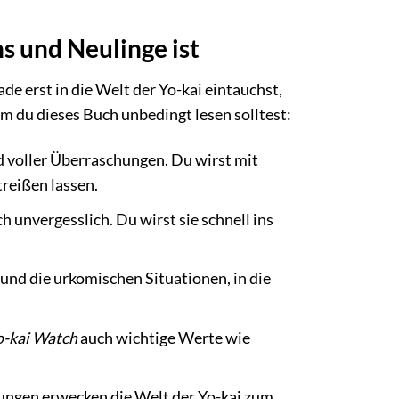
s und Neulinge ist
ade erst in die Welt der Yo-kai eintauchst,
um du dieses Buch unbedingt lesen solltest:
d voller Überraschungen. Du wirst mit
reißen lassen.
h unvergesslich. Du wirst sie schnell ins
 und die urkomischen Situationen, in die
o-kai Watch
auch wichtige Werte wie
ungen erwecken die Welt der Yo-kai zum