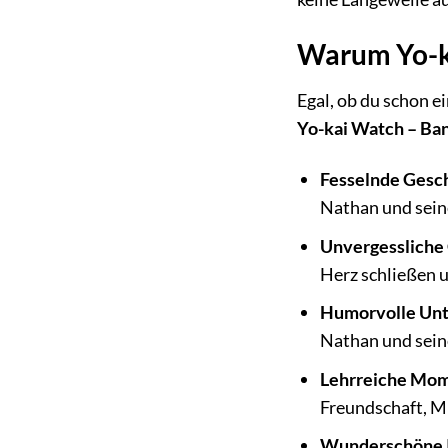
Warum Yo-ka
Egal, ob du schon e
Yo-kai Watch – Ba
Fesselnde Gesc
Nathan und sein
Unvergessliche
Herz schließen u
Humorvolle Unt
Nathan und sein
Lehrreiche Mo
Freundschaft, 
Wunderschöne I