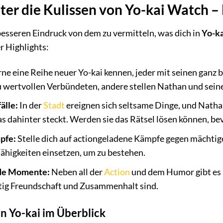
nter die Kulissen von Yo-kai Watch –
esseren Eindruck von dem zu vermitteln, was dich in
Yo-ka
er Highlights:
ne eine Reihe neuer Yo-kai kennen, jeder mit seinen ganz
u wertvollen Verbündeten, andere stellen Nathan und sein
älle:
In der
Stadt
ereignen sich seltsame Dinge, und Nath
s dahinter steckt. Werden sie das Rätsel lösen können, bevo
pfe:
Stelle dich auf actiongeladene Kämpfe gegen mächtige
Fähigkeiten einsetzen, um zu bestehen.
de Momente:
Neben all der
Action
und dem Humor gibt es
htig Freundschaft und Zusammenhalt sind.
en Yo-kai im Überblick