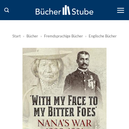
Zum
Inhalt
springen
Start
»
Bücher
»
Fremdsprachige Bücher
»
Englische Bücher