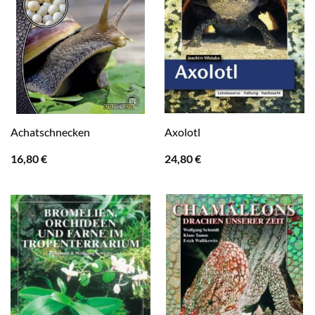
Achatschnecken
Axolotl
16,80
€
24,80
€