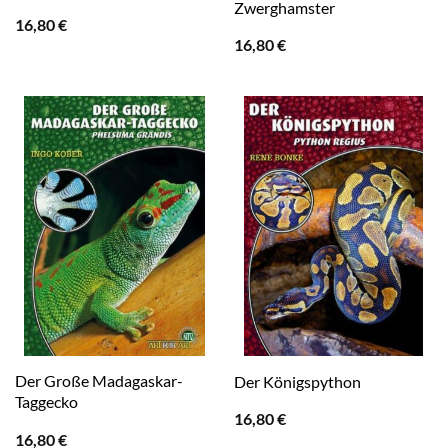
Zwerghamster
16,80
€
16,80
€
Der Große Madagaskar-
Der Königspython
Taggecko
16,80
€
16,80
€