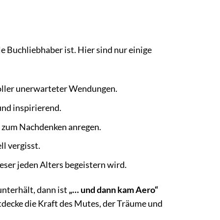
e Buchliebhaber ist. Hier sind nur einige
voller unerwarteter Wendungen.
und inspirierend.
nd zum Nachdenken anregen.
l vergisst.
Leser jeden Alters begeistern wird.
unterhält, dann ist
„… und dann kam Aero“
tdecke die Kraft des Mutes, der Träume und