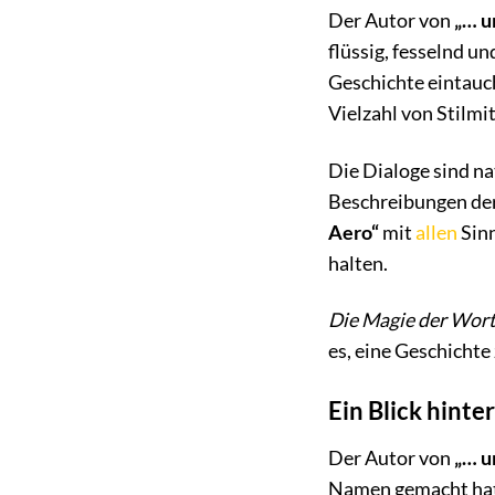
Der Autor von
„… u
flüssig, fesselnd un
Geschichte eintauc
Vielzahl von Stilmi
Die Dialoge sind na
Beschreibungen der
Aero“
mit
allen
Sinn
halten.
Die Magie der Wort
es, eine Geschichte
Ein Blick hinte
Der Autor von
„… u
Namen gemacht hat. 