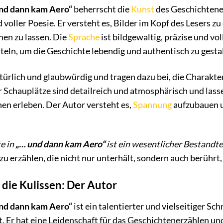
nd dann kam Aero“
beherrscht die
Kunst
des Geschichtener
d voller Poesie. Er versteht es, Bilder im Kopf des Lesers zu
hen zu lassen. Die
Sprache
ist bildgewaltig, präzise und v
tteln, um die Geschichte lebendig und authentisch zu gesta
türlich und glaubwürdig und tragen dazu bei, die Charakt
 Schauplätze sind detailreich und atmosphärisch und lass
en erleben. Der Autor versteht es,
Spannung
aufzubauen u
e in
„… und dann kam Aero“
ist ein wesentlicher Bestandtei
 zu erzählen, die nicht nur unterhält, sondern auch berühr
r die Kulissen: Der Autor
nd dann kam Aero“
ist ein talentierter und vielseitiger Sch
Er hat eine Leidenschaft für das Geschichtenerzählen und 