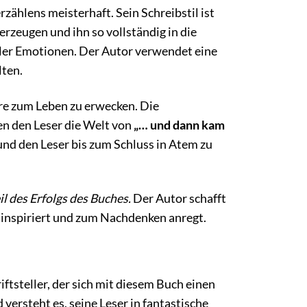
zählens meisterhaft. Sein Schreibstil ist
 erzeugen und ihn so vollständig in die
oller Emotionen. Der Autor verwendet eine
lten.
ere zum Leben zu erwecken. Die
en den Leser die Welt von
„… und dann kam
nd den Leser bis zum Schluss in Atem zu
l des Erfolgs des Buches.
Der Autor schafft
t, inspiriert und zum Nachdenken anregt.
riftsteller, der sich mit diesem Buch einen
versteht es, seine Leser in fantastische