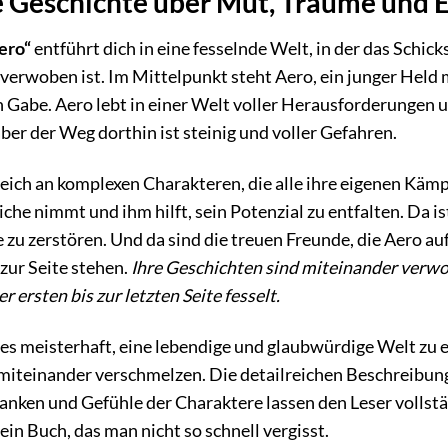
e Geschichte über Mut, Träume und 
ero“
entführt dich in eine fesselnde Welt, in der das Schi
verwoben ist. Im Mittelpunkt steht Aero, ein junger Held
Gabe. Aero lebt in einer Welt voller Herausforderungen u
ber der Weg dorthin ist steinig und voller Gefahren.
reich an komplexen Charakteren, die alle ihre eigenen Kämp
iche nimmt und ihm hilft, sein Potenzial zu entfalten. Da i
 zu zerstören. Und da sind die treuen Freunde, die Aero a
zur Seite stehen.
Ihre Geschichten sind miteinander verwo
r ersten bis zur letzten Seite fesselt.
es meisterhaft, eine lebendige und glaubwürdige Welt zu e
 miteinander verschmelzen. Die detailreichen Beschreibun
danken und Gefühle der Charaktere lassen den Leser vollst
 ein Buch, das man nicht so schnell vergisst.