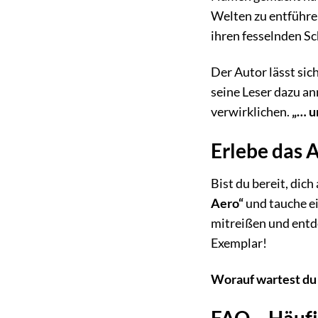
Welten zu entführen
ihren fesselnden Sch
Der Autor lässt sic
seine Leser dazu an
verwirklichen.
„… u
Erlebe das A
Bist du bereit, dic
Aero“
und tauche ei
mitreißen und entde
Exemplar!
Worauf wartest du