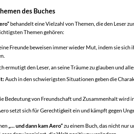
 Themen des Buches
ero“
behandelt eine Vielzahl von Themen, die den Leser 
ichtigsten Themen gehören:
ine Freunde beweisen immer wieder Mut, indem sie sich ih
en.
 ermutigt den Leser, an seine Träume zu glauben und alles 
t:
Auch in den schwierigsten Situationen geben die Charakt
.
e Bedeutung von Freundschaft und Zusammenhalt wird in
ero setzt sich für Gerechtigkeit ein und kämpft gegen Un
hen
„… und dann kam Aero“
zu einem Buch, das nicht nur 
Leser dazu inspiriert, die Welt positiv zu verändern.