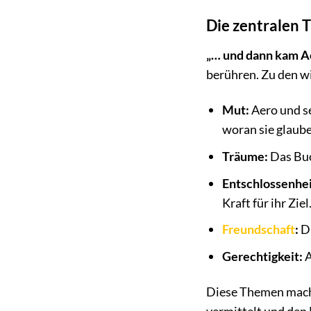
Die zentralen
„… und dann kam A
berühren. Zu den w
Mut:
Aero und se
woran sie glaub
Träume:
Das Buch
Entschlossenhei
Kraft für ihr Ziel
Freundschaft
:
Di
Gerechtigkeit:
A
Diese Themen mac
vermittelt und den 