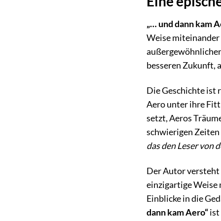
Eine episch
„… und dann kam A
Weise miteinander 
außergewöhnlichen 
besseren Zukunft, a
Die Geschichte ist 
Aero unter ihre Fitt
setzt, Aeros Träume
schwierigen Zeiten 
das den Leser von de
Der Autor versteht 
einzigartige Weise
Einblicke in die Ge
dann kam Aero“
ist