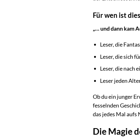
Für wen ist die
„… und dann kam A
Leser, die Fant
Leser, die sich 
Leser, die nach
Leser jeden Alt
Ob du ein junger Er
fesselnden Geschic
das jedes Mal aufs 
Die Magie d