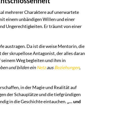
Entschlossenheit
cksal mehrerer Charaktere auf unerwartete
 mit einem unbändigen Willen und einer
nd Ungerechtigkeiten. Er träumt von einer
fe austragen. Da ist die weise Mentorin, die
st der skrupellose Antagonist, der alles daran
uf seinem Weg begleiten und ihm in
ben und bilden ein
Netz
aus
Beziehungen
,
rschaffen, in der Magie und Realität auf
gen der Schauplätze und die tiefgründigen
ändig in die Geschichte eintauchen.
„… und