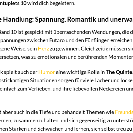
ntuplets 10
wird dich begeistern.
die Handlung: Spannung, Romantik und uner
and 10 ist gespickt mit überraschenden Wendungen, die d
pannungen zwischen Futaro und den Fünflingen erreichen
igene Weise, sein
Herz
zu gewinnen. Gleichzeitig müssen si
ersetzen, was zu emotionalen und berührenden Momenten
 spielt auch der
Humor
eine wichtige Rolle in
The Quintes
pstickartigen Situationen sorgen für viele Lacher und loc
einfach zum Verlieben, und ihre liebevollen Neckereien un
t aber auch in die Tiefe und behandelt Themen wie
Freunds
rnen, zusammenzuhalten und sich gegenseitig zu unterstütz
enen Stärken und Schwächen und lernen, sich selbst treu z