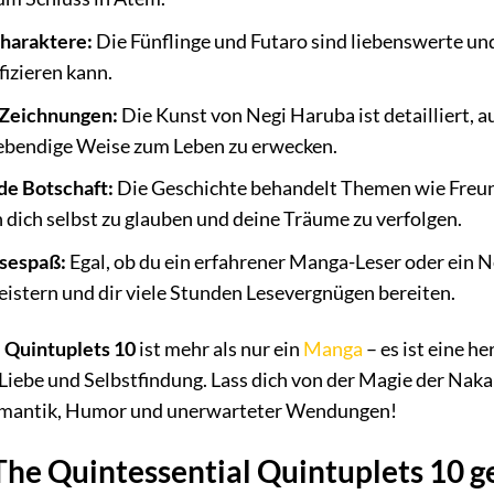
haraktere:
Die Fünflinge und Futaro sind liebenswerte un
ifizieren kann.
Zeichnungen:
Die Kunst von Negi Haruba ist detailliert, a
lebendige Weise zum Leben zu erwecken.
de Botschaft:
Die Geschichte behandelt Themen wie Freun
n dich selbst zu glauben und deine Träume zu verfolgen.
esespaß:
Egal, ob du ein erfahrener Manga-Leser oder ein N
eistern und dir viele Stunden Lesevergnügen bereiten.
 Quintuplets 10
ist mehr als nur ein
Manga
– es ist eine 
Liebe und Selbstfindung. Lass dich von der Magie der Naka
Romantik, Humor und unerwarteter Wendungen!
 The Quintessential Quintuplets 10 g