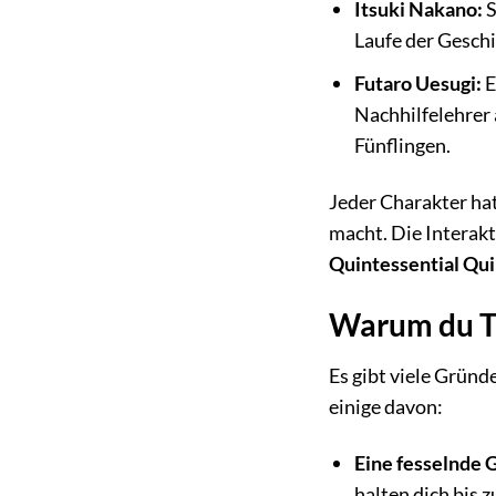
Itsuki Nakano:
S
Laufe der Geschi
Futaro Uesugi:
E
Nachhilfelehrer 
Fünflingen.
Jeder Charakter hat
macht. Die Interak
Quintessential Qui
Warum du Th
Es gibt viele Grün
einige davon:
Eine fesselnde 
halten dich bis 