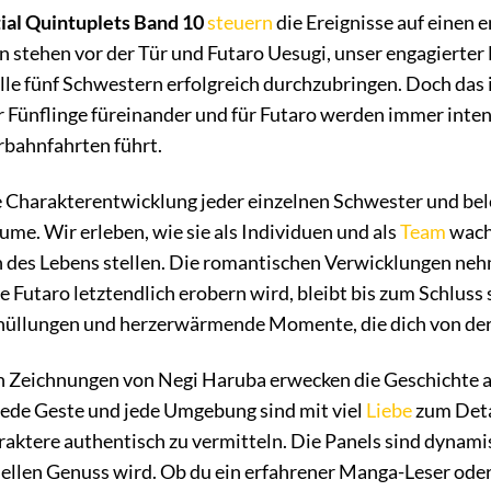
ial Quintuplets Band 10
steuern
die Ereignisse auf einen
stehen vor der Tür und Futaro Uesugi, unser engagierter N
le fünf Schwestern erfolgreich durchzubringen. Doch das is
der Fünflinge füreinander und für Futaro werden immer in
bahnfahrten führt.
e Charakterentwicklung jeder einzelnen Schwester und bele
e. Wir erleben, wie sie als Individuen und als
Team
wach
des Lebens stellen. Die romantischen Verwicklungen nehme
e Futaro letztendlich erobern wird, bleibt bis zum Schluss
üllungen und herzerwärmende Momente, die dich von der er
Zeichnungen von Negi Haruba erwecken die Geschichte a
jede Geste und jede Umgebung sind mit viel
Liebe
zum Detai
aktere authentisch zu vermitteln. Die Panels sind dynami
ellen Genuss wird. Ob du ein erfahrener Manga-Leser oder 