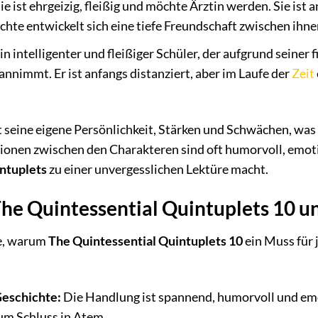
ie ist ehrgeizig, fleißig und möchte Ärztin werden. Sie ist
chte entwickelt sich eine tiefe Freundschaft zwischen ihne
in intelligenter und fleißiger Schüler, der aufgrund seiner f
annimmt. Er ist anfangs distanziert, aber im Laufe der
Zeit
 seine eigene Persönlichkeit, Stärken und Schwächen, was d
tionen zwischen den Charakteren sind oft humorvoll, emo
ntuplets
zu einer unvergesslichen Lektüre macht.
e Quintessential Quintuplets 10 unb
de, warum
The Quintessential Quintuplets 10
ein Muss für 
Geschichte:
Die Handlung ist spannend, humorvoll und em
zum Schluss in Atem.