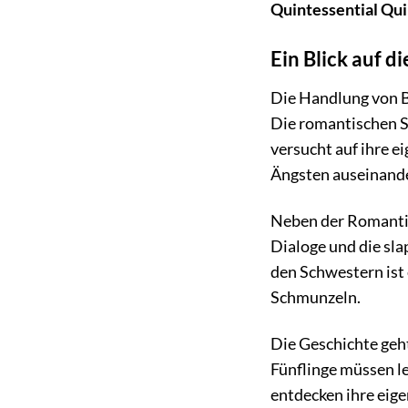
Quintessential Qui
Ein Blick auf 
Die Handlung von B
Die romantischen S
versucht auf ihre e
Ängsten auseinand
Neben der Romantik
Dialoge und die sla
den Schwestern ist 
Schmunzeln.
Die Geschichte geh
Fünflinge müssen le
entdecken ihre eig