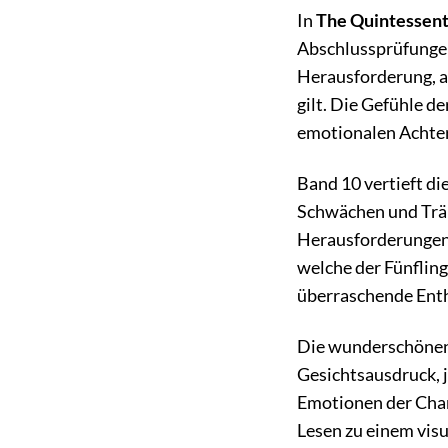
In
The Quintessent
Abschlussprüfungen 
Herausforderung, al
gilt. Die Gefühle 
emotionalen Achter
Band 10 vertieft di
Schwächen und Träum
Herausforderungen 
welche der Fünfling
überraschende Enth
Die wunderschönen 
Gesichtsausdruck, 
Emotionen der Char
Lesen zu einem visu