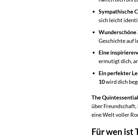
Sympathische C
sich leicht ident
Wunderschöne 
Geschichte auf 
Eine inspirieren
ermutigt dich, a
Ein perfekter L
10
wird dich beg
The Quintessential
über Freundschaft, 
eine Welt voller 
Für wen ist