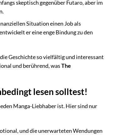
 anfangs skeptisch gegenüber Futaro, aber im
n.
inanziellen Situation einen Job als
entwickelt er eine enge Bindung zu den
ie Geschichte so vielfältig und interessant
tional und berührend, was
The
edingt lesen solltest!
jeden Manga-Liebhaber ist. Hier sind nur
otional, und die unerwarteten Wendungen