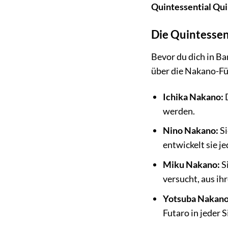
Quintessential Qui
Die Quintessen
Bevor du dich in Ba
über die Nakano-Fü
Ichika Nakano:
D
werden.
Nino Nakano:
Si
entwickelt sie je
Miku Nakano:
Si
versucht, aus i
Yotsuba Nakano
Futaro in jeder S