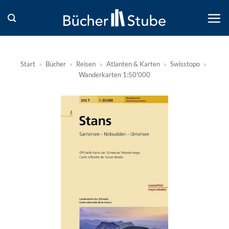
Zum
Inhalt
springen
Start
»
Bücher
»
Reisen
»
Atlanten & Karten
»
Swisstopo
»
Wanderkarten 1:50'000