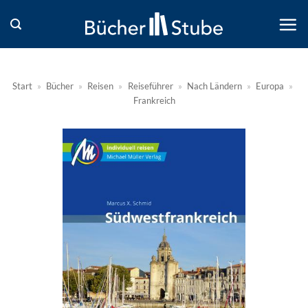
Zum
Inhalt
springen
Start
»
Bücher
»
Reisen
»
Reiseführer
»
Nach Ländern
»
Europa
»
Frankreich