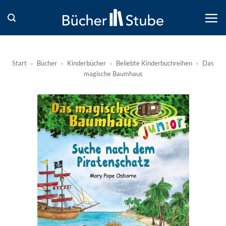
Zum
Inhalt
springen
Start
»
Bücher
»
Kinderbücher
»
Beliebte Kinderbuchreihen
»
Das
magische Baumhaus