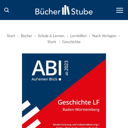
Zum
Inhalt
springen
Start
»
Bücher
»
Schule & Lernen
»
Lernhilfen
»
Nach Verlagen
»
Stark
»
Geschichte