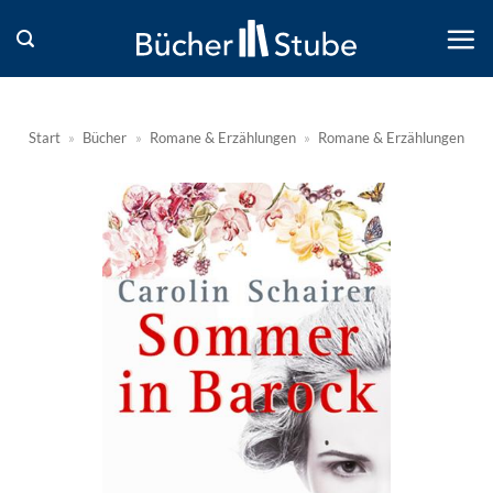
Zum
Inhalt
springen
Start
»
Bücher
»
Romane & Erzählungen
»
Romane & Erzählungen