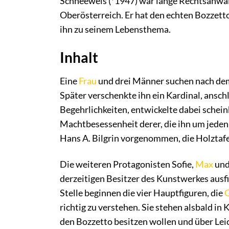
Schneeweis (*1947) war lange Rechtsanwalt 
Oberösterreich. Er hat den echten Bozzett
ihn zu seinem Lebensthema.
Inhalt
Eine
Frau
und drei Männer suchen nach dem
Später verschenkte ihn ein Kardinal, ansch
Begehrlichkeiten, entwickelte dabei schein
Machtbesessenheit derer, die ihn um jeden
Hans A. Bilgrin vorgenommen, die Holztafel
Die weiteren Protagonisten Sofie,
Max
und
derzeitigen Besitzer des Kunstwerkes ausfi
Stelle beginnen die vier Hauptfiguren, die
G
richtig zu verstehen. Sie stehen alsbald in
den Bozzetto besitzen wollen und über Lei