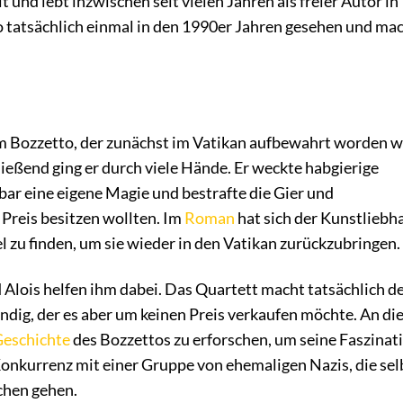
und lebt inzwischen seit vielen Jahren als freier Autor in
o tatsächlich einmal in den 1990er Jahren gesehen und ma
 Bozzetto, der zunächst im Vatikan aufbewahrt worden w
ließend ging er durch viele Hände. Er weckte habgierige
bar eine eigene Magie und bestrafte die Gier und
 Preis besitzen wollten. Im
Roman
hat sich der Kunstliebh
 zu finden, um sie wieder in den Vatikan zurückzubringen.
 Alois helfen ihm dabei. Das Quartett macht tatsächlich d
ndig, der es aber um keinen Preis verkaufen möchte. An di
eschichte
des Bozzettos zu erforschen, um seine Faszinat
 Konkurrenz mit einer Gruppe von ehemaligen Nazis, die sel
chen gehen.