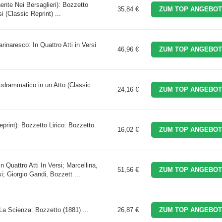
nte Nei Bersaglieri): Bozzetto
35,84 €
ZUM TOP ANGEBOT
i (Classic Reprint) ...
inaresco: In Quattro Atti in Versi
46,96 €
ZUM TOP ANGEBOT
lodrammatico in un Atto (Classic
24,16 €
ZUM TOP ANGEBOT
print): Bozzetto Lirico: Bozzetto
16,02 €
ZUM TOP ANGEBOT
n Quattro Atti In Versi; Marcellina,
51,56 €
ZUM TOP ANGEBOT
i; Giorgio Gandi, Bozzett ...
 La Scienza: Bozzetto (1881) ...
26,87 €
ZUM TOP ANGEBOT