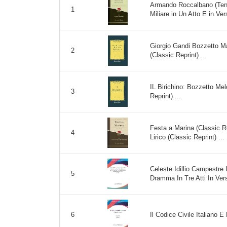
Armando Roccalbano (Tene
1
Miliare in Un Atto E in Vers
Giorgio Gandi Bozzetto Mar
2
(Classic Reprint) ...
IL Birichino: Bozzetto Me
3
Reprint) ...
Festa a Marina (Classic Re
4
Lirico (Classic Reprint) ...
Celeste Idillio Campestre I
5
Dramma In Tre Atti In Vers
Il Codice Civile Italiano E
6