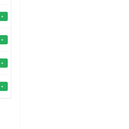
 »
 »
 »
 »