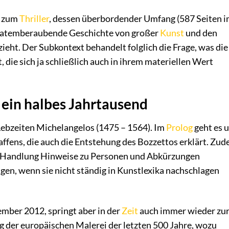
n zum
Thriller
, dessen überbordender Umfang (587 Seiten 
e atemberaubende Geschichte von großer
Kunst
und den
eht. Der Subkontext behandelt folglich die Frage, was die
 die sich ja schließlich auch in ihrem materiellen Wert
ein halbes Jahrtausend
Lebzeiten Michelangelos (1475 – 1564). Im
Prolog
geht es 
affens, die auch die Entstehung des Bozzettos erklärt. Zu
en Handlung Hinweise zu Personen und Abkürzungen
igen, wenn sie nicht ständig in Kunstlexika nachschlagen
ember 2012, springt aber in der
Zeit
auch immer wieder zu
g der europäischen Malerei der letzten 500 Jahre, wozu