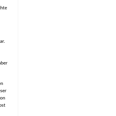
chte
ar.
aber
en
eser
ion
bst