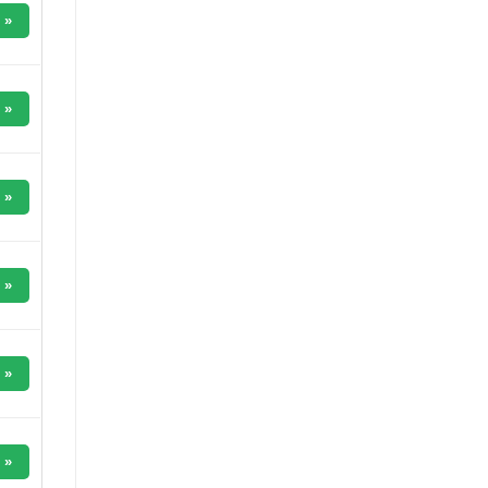
 »
 »
 »
 »
 »
 »