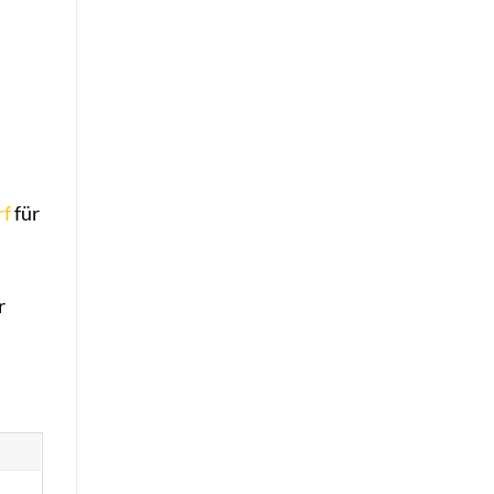
rf
für
r