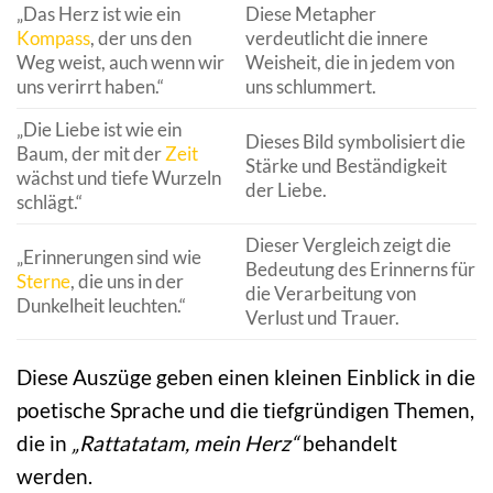
„Das Herz ist wie ein
Diese Metapher
Kompass
, der uns den
verdeutlicht die innere
Weg weist, auch wenn wir
Weisheit, die in jedem von
uns verirrt haben.“
uns schlummert.
„Die Liebe ist wie ein
Dieses Bild symbolisiert die
Baum, der mit der
Zeit
Stärke und Beständigkeit
wächst und tiefe Wurzeln
der Liebe.
schlägt.“
Dieser Vergleich zeigt die
„Erinnerungen sind wie
Bedeutung des Erinnerns für
Sterne
, die uns in der
die Verarbeitung von
Dunkelheit leuchten.“
Verlust und Trauer.
Diese Auszüge geben einen kleinen Einblick in die
poetische Sprache und die tiefgründigen Themen,
die in
„Rattatatam, mein Herz“
behandelt
werden.