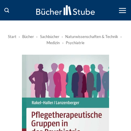
Zum
Inhalt
springen
Start
»
Bücher
»
Sachbücher
»
Naturwissenschaften & Technik
»
Medizin
»
Psychiatrie