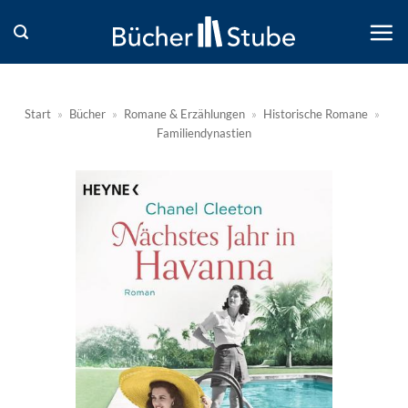
Zum
Inhalt
springen
Start
»
Bücher
»
Romane & Erzählungen
»
Historische Romane
»
Familiendynastien