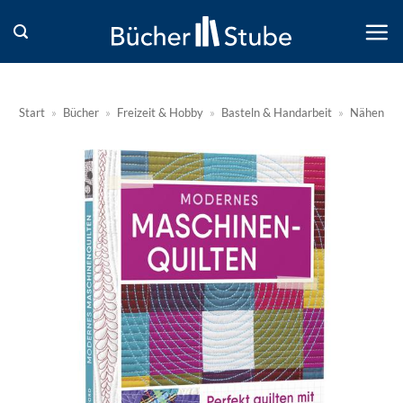
Zum
Inhalt
springen
Start
»
Bücher
»
Freizeit & Hobby
»
Basteln & Handarbeit
»
Nähen