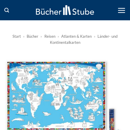
Zum
Inhalt
springen
Start
»
Bücher
»
Reisen
»
Atlanten & Karten
»
Länder- und
Kontinentalkarten