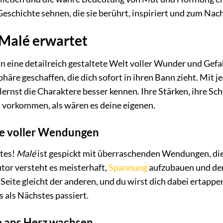
 Geschichte sehnen, die sie berührt, inspiriert und zum Na
 Malé erwartet
in eine detailreich gestaltete Welt voller Wunder und Gef
äre geschaffen, die dich sofort in ihren Bann zieht. Mit je
lernst die Charaktere besser kennen. Ihre Stärken, ihre S
t vorkommen, als wären es deine eigenen.
te voller Wendungen
tes!
Malé
ist gespickt mit überraschenden Wendungen, die
tor versteht es meisterhaft,
Spannung
aufzubauen und den
Seite gleicht der anderen, und du wirst dich dabei ertappen
 als Nächstes passiert.
e ans Herz wachsen