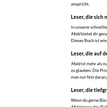
anspricht.
Leser, die sich
In unserer schnelll
Malé
bietet dir gen
Dieses Buch ist wie
Leser, die auf 
Malé
ist mehr als n
zu glauben. Die Pro
man nur fest daran 
Leser, die tief
Wenn du gerne Büch
Malé
genau das Rich