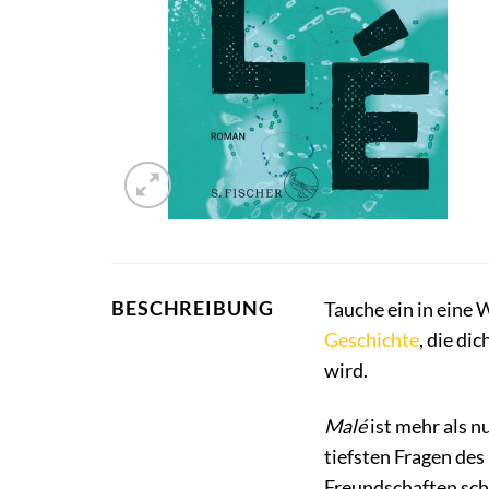
BESCHREIBUNG
Tauche ein in eine 
Geschichte
, die di
wird.
Malé
ist mehr als nu
tiefsten Fragen de
Freundschaften sch