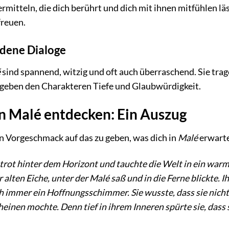
ermitteln, die dich berührt und dich mit ihnen mitfühlen lä
freuen.
dene Dialoge
é
sind spannend, witzig und oft auch überraschend. Sie tra
 geben den Charakteren Tiefe und Glaubwürdigkeit.
n Malé entdecken: Ein Auszug
n Vorgeschmack auf das zu geben, was dich in
Malé
erwarte
trot hinter dem Horizont und tauchte die Welt in ein war
 alten Eiche, unter der Malé saß und in die Ferne blickte. I
 immer ein Hoffnungsschimmer. Sie wusste, dass sie nicht 
heinen mochte. Denn tief in ihrem Inneren spürte sie, das