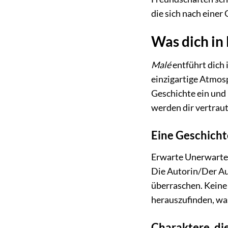
die sich nach einer
Was dich in
Malé
entführt dich 
einzigartige Atmosph
Geschichte ein und 
werden dir vertrau
Eine Geschich
Erwarte Unerwarte
Die Autorin/Der Au
überraschen. Keine 
herauszufinden, was
Charaktere, di