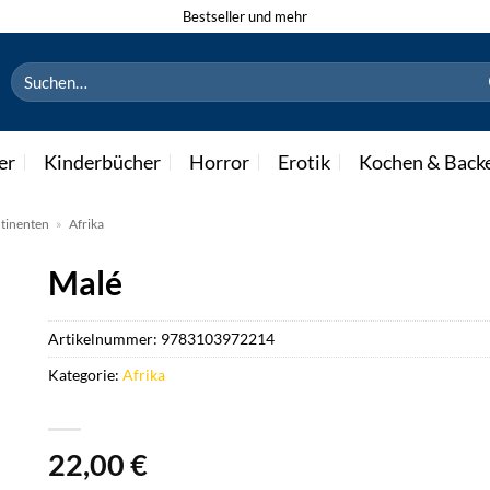
Bestseller und mehr
Suchen
nach:
er
Kinderbücher
Horror
Erotik
Kochen & Back
tinenten
»
Afrika
Malé
Artikelnummer:
9783103972214
Kategorie:
Afrika
22,00
€