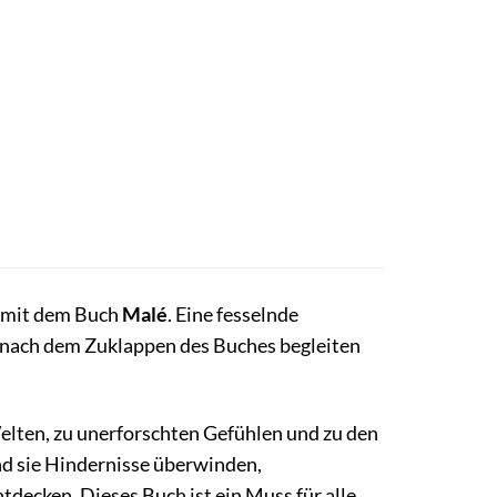
 mit dem Buch
Malé
. Eine fesselnde
nge nach dem Zuklappen des Buches begleiten
elten, zu unerforschten Gefühlen und zu den
nd sie Hindernisse überwinden,
ecken. Dieses Buch ist ein Muss für alle,