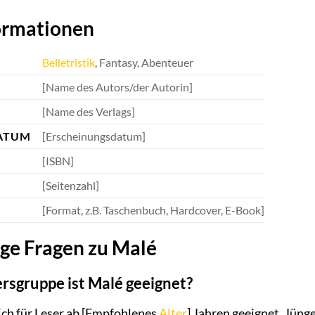
ormationen
Belletristik
, Fantasy, Abenteuer
[Name des Autors/der Autorin]
[Name des Verlags]
ATUM
[Erscheinungsdatum]
[ISBN]
[Seitenzahl]
[Format, z.B. Taschenbuch, Hardcover, E-Book]
ge Fragen zu Malé
ersgruppe ist Malé geeignet?
ich für Leser ab [Empfohlenes
Alter
] Jahren geeignet. Jüng