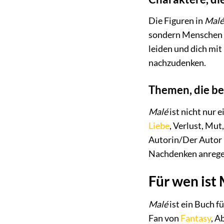
Die Figuren in
Malé
sondern Menschen m
leiden und dich mit
nachzudenken.
Themen, die b
Malé
ist nicht nur 
Liebe
, Verlust, Mut
Autorin/Der Autor 
Nachdenken anrege
Für wen ist
Malé
ist ein Buch fü
Fan von
Fantasy
, A