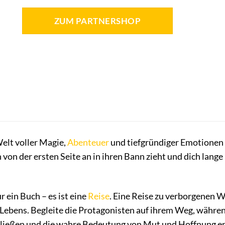
ZUM PARTNERSHOP
Welt voller Magie,
Abenteuer
und tiefgründiger Emotionen
ch von der ersten Seite an in ihren Bann zieht und dich la
r ein Buch – es ist eine
Reise
. Eine Reise zu verborgenen W
s Lebens. Begleite die Protagonisten auf ihrem Weg, währe
ließen und die wahre Bedeutung von Mut und Hoffnung entd