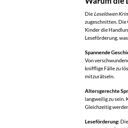
Warum die L
Die
Leselöwen Kri
zugeschnitten. Die
Kinder die Handlun
Leseförderung, was 
Spannende Geschi
Von verschwundenen
knifflige Fälle zu 
mitzurätseln.
Altersgerechte Sp
langweilig zu sein.
Gleichzeitig werde
Leseförderung:
Die