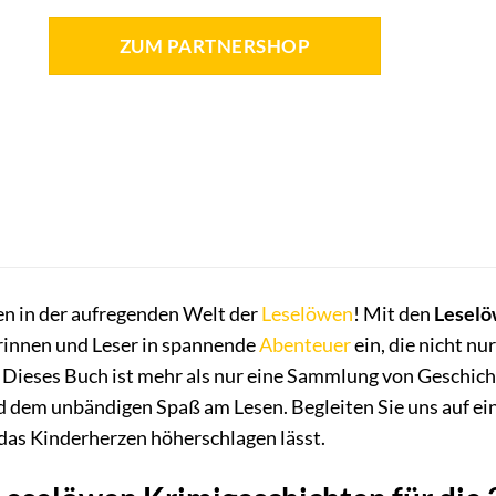
ZUM PARTNERSHOP
n in der aufregenden Welt der
Leselöwen
! Mit den
Leselö
rinnen und Leser in spannende
Abenteuer
ein, die nicht nu
. Dieses Buch ist mehr als nur eine Sammlung von Geschichte
nd dem unbändigen Spaß am Lesen. Begleiten Sie uns auf ei
das Kinderherzen höherschlagen lässt.