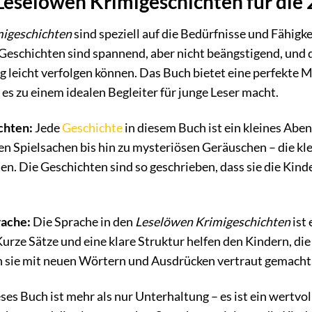
eselöwen Krimigeschichten für die 2
migeschichten
sind speziell auf die Bedürfnisse und Fähigke
 Geschichten sind spannend, aber nicht beängstigend, und 
g leicht verfolgen können. Das Buch bietet eine perfekte
es zu einem idealen Begleiter für junge Leser macht.
chten:
Jede
Geschichte
in diesem Buch ist ein kleines Aben
 Spielsachen bis hin zu mysteriösen Geräuschen – die kle
lösen. Die Geschichten sind so geschrieben, dass sie die Kin
rache:
Die Sprache in den
Leselöwen Krimigeschichten
ist 
 Kurze Sätze und eine klare Struktur helfen den Kindern, d
n sie mit neuen Wörtern und Ausdrücken vertraut gemacht,
ses Buch ist mehr als nur Unterhaltung – es ist ein wertvo