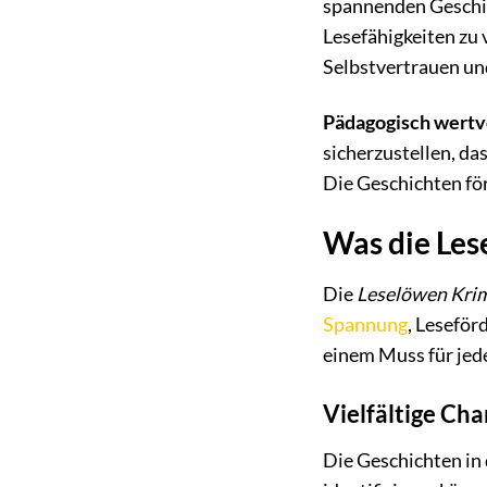
spannenden Geschich
Lesefähigkeiten zu 
Selbstvertrauen un
Pädagogisch wertvo
sicherzustellen, da
Die Geschichten för
Was die Les
Die
Leselöwen Kri
Spannung
, Leseför
einem Muss für jed
Vielfältige Ch
Die Geschichten in 