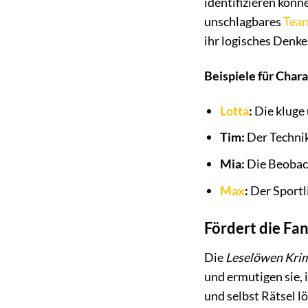
identifizieren könn
unschlagbares
Tea
ihr logisches Denk
Beispiele für Char
Lotta
:
Die kluge
Tim:
Der Technik
Mia:
Die Beobach
Max
:
Der Sportli
Fördert die Fan
Die
Leselöwen Kri
und ermutigen sie, 
und selbst Rätsel l