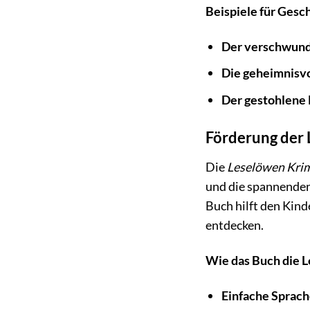
Beispiele für Gesc
Der verschwun
Die geheimnisvo
Der gestohlene 
Förderung der
Die
Leselöwen Kri
und die spannenden 
Buch hilft den Kind
entdecken.
Wie das Buch die 
Einfache Sprach