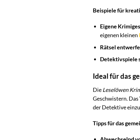
Beispiele für kreat
Eigene Krimiges
eigenen kleinen
Rätsel entwerfe
Detektivspiele 
Ideal für das 
Die
Leselöwen Kri
Geschwistern. Das 
der Detektive einz
Tipps für das geme
Abwechselnd vo