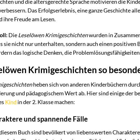
ten und die altersgerechte Sprache motivieren die Kinder
verbessern. Das Erfolgserlebnis, eine ganze Geschichte alle
d ihre Freude am Lesen.
ll:
Die
Leselöwen Krimigeschichten
wurden in Zusammena
ss sie nicht nur unterhalten, sondern auch einen positiven 
dern das logische Denken, die Problemlösungsfähigkeiten u
elöwen Krimigeschichten so besond
migeschichten
heben sich von anderen Kinderbüchern durch
derung und pädagogischem Wert ab. Hier sind einige der b
es
Kind
in der 2. Klasse machen:
araktere und spannende Fälle
diesem Buch sind bevölkert von liebenswerten Charakteren,