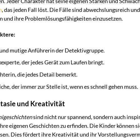
en. Jeder Charakter hat seine eigenen Stärken und Schwäc
m
, das jeden Fall löst. Die Fälle sind abwechslungsreich un
en und ihre Problemlösungsfähigkeiten einzusetzen.
aktere:
 und mutige Anführerin der Detektivgruppe.
experte, der jedes Gerät zum Laufen bringt.
terin, die jedes Detail bemerkt.
che, der immer zur Stelle ist, wenn es schnell gehen muss.
tasie und Kreativität
migeschichten
sind nicht nur spannend, sondern auch inspir
ihre eigenen Geschichten zu erfinden. Die Kinder können si
ösen. Dies fördert ihre Kreativität und ihr Vorstellungsver