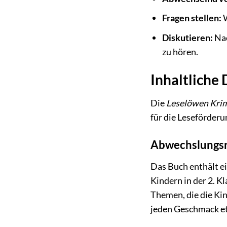
Fragen stellen:
W
Diskutieren:
Nac
zu hören.
Inhaltliche
Die
Leselöwen Krimi
für die Leseförderu
Abwechslungsr
Das Buch enthält e
Kindern in der 2. 
Themen, die die Ki
jeden Geschmack e