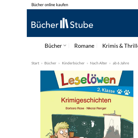
Zum
Bücher online kaufen
Inhalt
springen
Bücher
Romane
Krimis & Thrill
Start
»
Bücher
»
Kinderbücher
»
Nach Alter
»
ab 6 Jahre