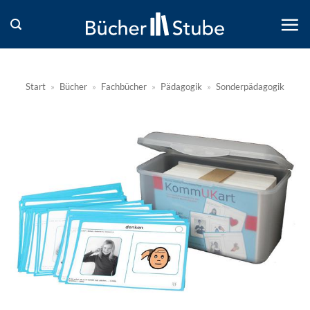
Zum
Inhalt
springen
Start
»
Bücher
»
Fachbücher
»
Pädagogik
»
Sonderpädagogik