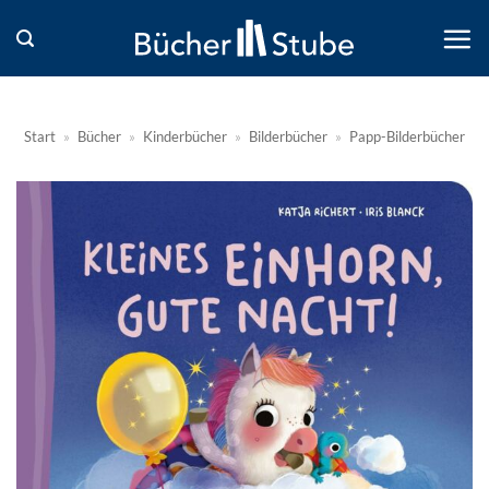
Zum
Inhalt
springen
Start
»
Bücher
»
Kinderbücher
»
Bilderbücher
»
Papp-Bilderbücher