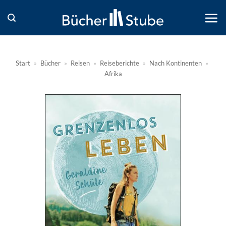
Zum
Inhalt
springen
Start
»
Bücher
»
Reisen
»
Reiseberichte
»
Nach Kontinenten
»
Afrika