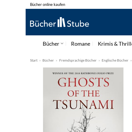
Zum
Bücher online kaufen
Inhalt
springen
Bücher
Romane
Krimis & Thrill
Start
»
Bücher
»
Fremdsprachige Bücher
»
Englische Bücher