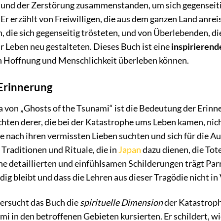
und der Zerstörung zusammenstanden, um sich gegenseiti
r erzählt von Freiwilligen, die aus dem ganzen Land anrei
n, die sich gegenseitig trösteten, und von Überlebenden, 
r Leben neu gestalteten. Dieses Buch ist eine
inspirierend
 Hoffnung und Menschlichkeit überleben können.
Erinnerung
 von „Ghosts of the Tsunami“ ist die Bedeutung der Erinner
ten derer, die bei der Katastrophe ums Leben kamen, nich
e nach ihren vermissten Lieben suchten und sich für die Au
 Traditionen und Rituale, die in
Japan
dazu dienen, die Tot
e detaillierten und einfühlsamen Schilderungen trägt Parr
ig bleibt und dass die Lehren aus dieser Tragödie nicht in
ersucht das Buch die
spirituelle Dimension
der Katastrophe
mi in den betroffenen Gebieten kursierten. Er schildert, 