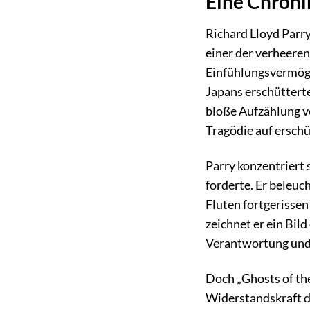
Eine Chroni
Richard Lloyd Parry
einer der verheer
Einfühlungsvermögen
Japans erschüttert
bloße Aufzählung v
Tragödie auf ersch
Parry konzentriert 
forderte. Er beleuc
Fluten fortgerisse
zeichnet er ein Bil
Verantwortung und
Doch „Ghosts of the
Widerstandskraft de