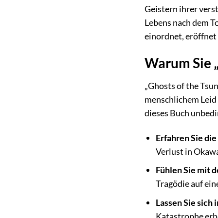
Geistern ihrer vers
Lebens nach dem To
einordnet, eröffnet
Warum Sie „
„Ghosts of the Tsuna
menschlichem Leid u
dieses Buch unbedin
Erfahren Sie di
Verlust in Okawa
Fühlen Sie mit 
Tragödie auf ein
Lassen Sie sich 
Katastrophe erh