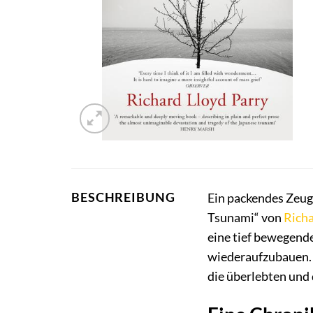
BESCHREIBUNG
Ein packendes Zeug
Tsunami“ von
Rich
eine tief bewegend
wiederaufzubauen. T
die überlebten und 