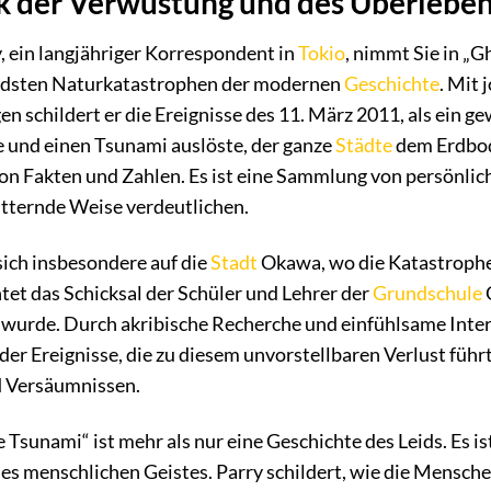
k der Verwüstung und des Überlebe
, ein langjähriger Korrespondent in
Tokio
, nimmt Sie in „G
endsten Naturkatastrophen der modernen
Geschichte
. Mit 
 schildert er die Ereignisse des 11. März 2011, als ein ge
e und einen Tsunami auslöste, der ganze
Städte
dem Erdbod
on Fakten und Zahlen. Es ist eine Sammlung von persönlic
ütternde Weise verdeutlichen.
sich insbesondere auf die
Stadt
Okawa, wo die Katastrophe
htet das Schicksal der Schüler und Lehrer der
Grundschule
n wurde. Durch akribische Recherche und einfühlsame Int
d der Ereignisse, die zu diesem unvorstellbaren Verlust fü
 Versäumnissen.
 Tsunami“ ist mehr als nur eine Geschichte des Leids. Es 
s menschlichen Geistes. Parry schildert, wie die Mensche