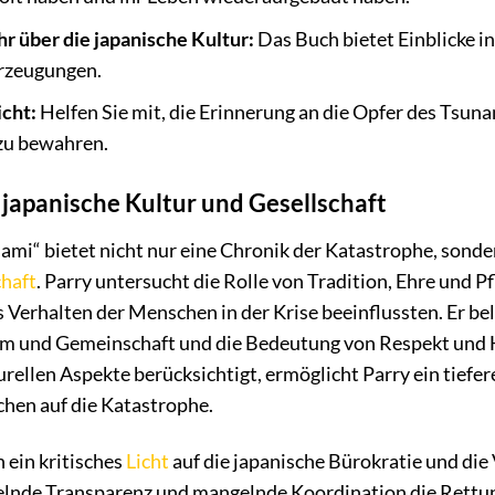
r über die japanische Kultur:
Das Buch bietet Einblicke i
erzeugungen.
icht:
Helfen Sie mit, die Erinnerung an die Opfer des Tsuna
 zu bewahren.
e japanische Kultur und Gesellschaft
ami“ bietet nicht nur eine Chronik der Katastrophe, sonder
chaft
. Parry untersucht die Rolle von Tradition, Ehre und P
 Verhalten der Menschen in der Krise beeinflussten. Er b
m und Gemeinschaft und die Bedeutung von Respekt und H
urellen Aspekte berücksichtigt, ermöglicht Parry ein tiefer
hen auf die Katastrophe.
 ein kritisches
Licht
auf die japanische Bürokratie und die
gelnde Transparenz und mangelnde Koordination die Rett