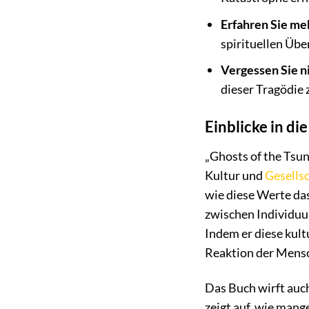
Erfahren Sie meh
spirituellen Üb
Vergessen Sie n
dieser Tragödie
Einblicke in di
„Ghosts of the Tsun
Kultur und
Gesells
wie diese Werte das
zwischen Individuu
Indem er diese kult
Reaktion der Mensc
Das Buch wirft auch
zeigt auf, wie man