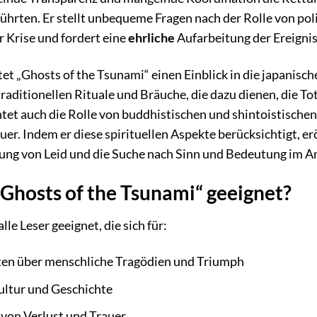
ührten. Er stellt unbequeme Fragen nach der Rolle von pol
 Krise und fordert eine
ehrliche
Aufarbeitung der Ereignis
et „Ghosts of the Tsunami“ einen Einblick in die japanisc
 traditionellen Rituale und Bräuche, die dazu dienen, die 
htet auch die Rolle von buddhistischen und shintoistische
uer. Indem er diese spirituellen Aspekte berücksichtigt, er
ung von Leid und die Suche nach Sinn und Bedeutung im An
„Ghosts of the Tsunami“ geeignet?
lle Leser geeignet, die sich für:
en über menschliche Tragödien und Triumph
ultur und Geschichte
 von Verlust und Trauer