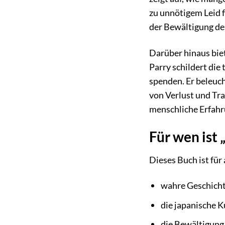
zu unnötigem Leid f
der Bewältigung der
Darüber hinaus biet
Parry schildert die
spenden. Er beleuc
von Verlust und Tra
menschliche Erfahr
Für wen ist 
Dieses Buch ist für a
wahre Geschicht
die japanische K
die Bewältigung