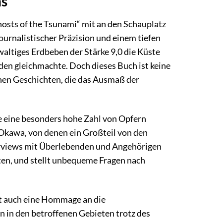
ns
hosts of the Tsunami“ mit an den Schauplatz
journalistischer Präzision und einem tiefen
waltiges Erdbeben der Stärke 9,0 die Küste
en gleichmachte. Doch dieses Buch ist keine
hen Geschichten, die das Ausmaß der
 eine besonders hohe Zahl von Opfern
Okawa, von denen ein Großteil von den
erviews mit Überlebenden und Angehörigen
hrten, und stellt unbequeme Fragen nach
ist auch eine Hommage an die
n in den betroffenen Gebieten trotz des