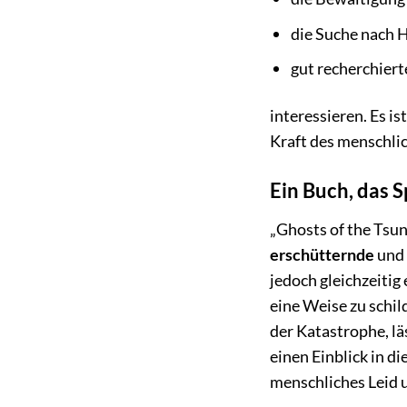
die Suche nach 
gut recherchier
interessieren. Es i
Kraft des menschli
Ein Buch, das S
„Ghosts of the Tsun
erschütternde
und
jedoch gleichzeitig
eine Weise zu schil
der Katastrophe, l
einen Einblick in d
menschliches Leid 