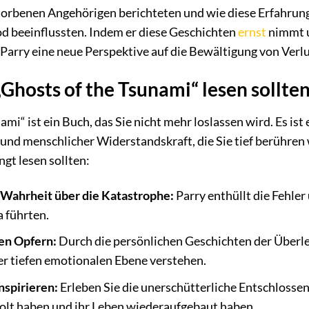
torbenen Angehörigen berichteten und wie diese Erfahrung
d beeinflussten. Indem er diese Geschichten
ernst
nimmt u
 Parry eine neue Perspektive auf die Bewältigung von Verlu
Ghosts of the Tsunami“ lesen sollte
mi“ ist ein Buch, das Sie nicht mehr loslassen wird. Es ist
nd menschlicher Widerstandskraft, die Sie tief berühren 
gt lesen sollten:
e Wahrheit über die Katastrophe:
Parry enthüllt die Fehle
 führten.
den Opfern:
Durch die persönlichen Geschichten der Überl
er tiefen emotionalen Ebene verstehen.
inspirieren:
Erleben Sie die unerschütterliche Entschlossen
olt haben und ihr Leben wiederaufgebaut haben.