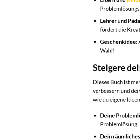
Problemlösungsf
Lehrer und Päd
fördert die Krea
Geschenkidee:
Wahl!
Steigere de
Dieses Buch ist me
verbessern und dein
wie du eigene Ideen
Deine Probleml
Problemlösung.
Dein räumliches