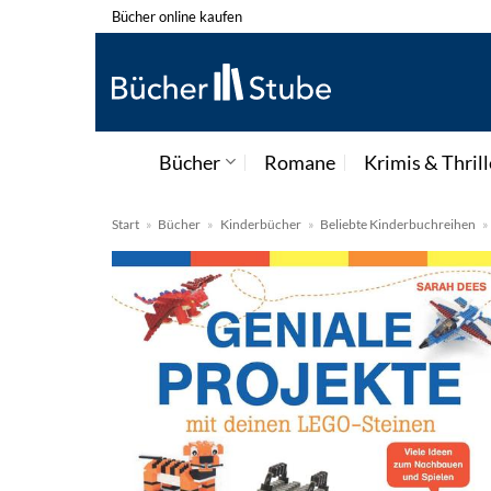
Zum
Bücher online kaufen
Inhalt
springen
Bücher
Romane
Krimis & Thrill
Start
»
Bücher
»
Kinderbücher
»
Beliebte Kinderbuchreihen