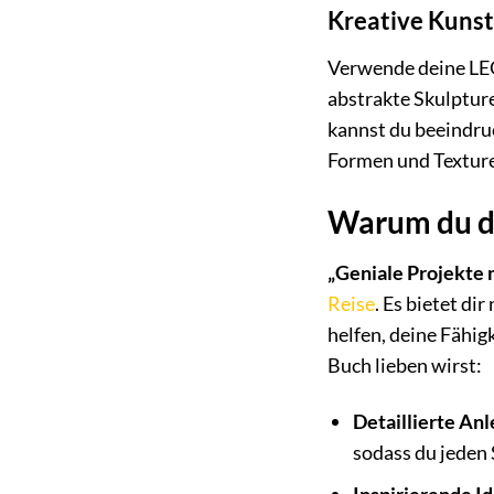
Kreative Kuns
Verwende deine LEG
abstrakte Skulpture
kannst du beeindru
Formen und Texture
Warum du di
„Geniale Projekte
Reise
. Es bietet di
helfen, deine Fähig
Buch lieben wirst:
Detaillierte An
sodass du jeden 