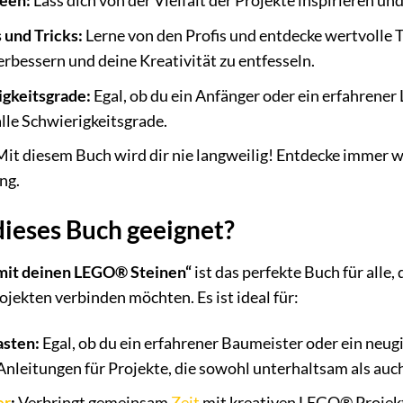
deen:
Lass dich von der Vielfalt der Projekte inspirieren un
 und Tricks:
Lerne von den Profis und entdecke wertvolle Ti
erbessern und deine Kreativität zu entfesseln.
igkeitsgrade:
Egal, ob du ein Anfänger oder ein erfahrene
alle Schwierigkeitsgrade.
it diesem Buch wird dir nie langweilig! Entdecke immer w
ng.
dieses Buch geeignet?
 mit deinen LEGO® Steinen“
ist das perfekte Buch für alle
ojekten verbinden möchten. Es ist ideal für:
sten:
Egal, ob du ein erfahrener Baumeister oder ein neugi
Anleitungen für Projekte, die sowohl unterhaltsam als auch
er
:
Verbringt gemeinsam
Zeit
mit kreativen LEGO® Projekte