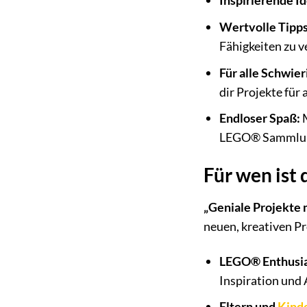
Inspirierende I
Wertvolle Tipps
Fähigkeiten zu v
Für alle Schwier
dir Projekte für 
Endloser Spaß:
M
LEGO® Sammlu
Für wen ist 
„Geniale Projekte
neuen, kreativen Pr
LEGO® Enthusia
Inspiration und 
Eltern und
Kind