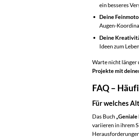
ein besseres Ve
Deine Feinmotor
Augen-Koordina
Deine Kreativitä
Ideen zum Leben
Warte nicht länger
Projekte mit dein
FAQ – Häufi
Für welches Alt
Das Buch
„Geniale
variieren in ihrem
Herausforderungen 