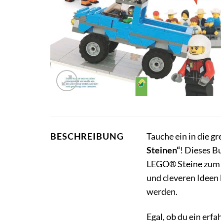
BESCHREIBUNG
Tauche ein in die g
Steinen“
! Dieses B
LEGO® Steine zum L
und cleveren Ideen
werden.
Egal, ob du ein erf