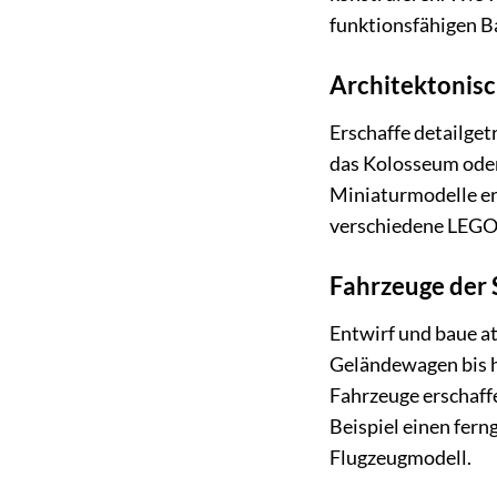
funktionsfähigen B
Architektonisc
Erschaffe detailge
das Kolosseum oder
Miniaturmodelle er
verschiedene LEGO®
Fahrzeuge der 
Entwirf und baue a
Geländewagen bis h
Fahrzeuge erschaff
Beispiel einen fer
Flugzeugmodell.