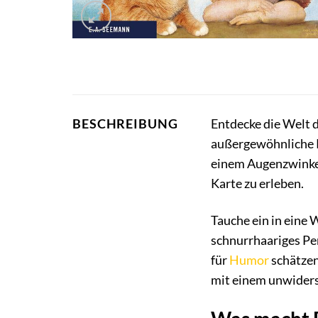
BESCHREIBUNG
Entdecke die Welt 
außergewöhnliche Ka
einem Augenzwinker
Karte zu erleben.
Tauche ein in eine 
schnurrhaariges Pe
für
Humor
schätzen
mit einem unwider