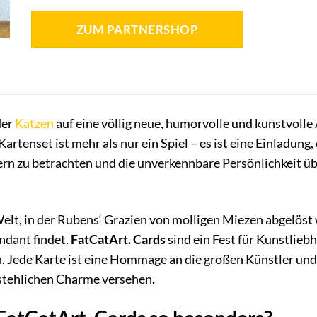
ZUM PARTNERSHOP
der
Katzen
auf eine völlig neue, humorvolle und kunstvolle
rtenset ist mehr als nur ein Spiel – es ist eine Einladung
n zu betrachten und die unverkennbare Persönlichkeit übe
Welt, in der Rubens‘ Grazien von molligen Miezen abgelöst
ndant findet.
FatCatArt. Cards
sind ein Fest für Kunstlieb
. Jede Karte ist eine Hommage an die großen Künstler und i
stehlichen Charme versehen.