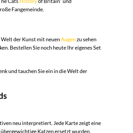
„The Cats
History
of Britain“ und
 große Fangemeinde.
ie Welt der Kunst mit neuen
Augen
zu sehen
en. Bestellen Sie noch heute Ihr eigenes Set
nk und tauchen Sie ein in die Welt der
ds
ven neu interpretiert. Jede Karte zeigt eine
 übergewichtige Katzen ersetzt wurden.