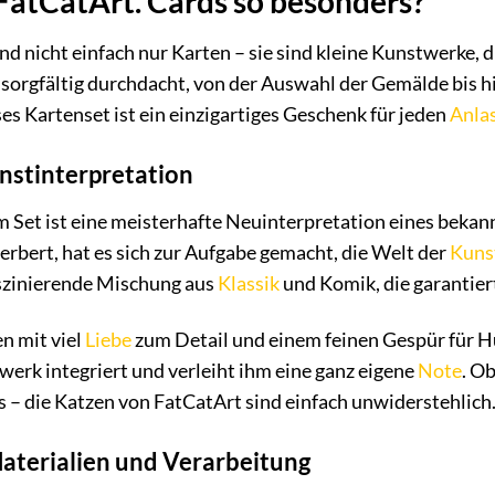
atCatArt. Cards so besonders?
nd nicht einfach nur Karten – sie sind kleine Kunstwerke, 
sorgfältig durchdacht, von der Auswahl der Gemälde bis h
es Kartenset ist ein einzigartiges Geschenk für jeden
Anla
unstinterpretation
m Set ist eine meisterhafte Neuinterpretation eines beka
rbert, hat es sich zur Aufgabe gemacht, die Welt der
Kuns
aszinierende Mischung aus
Klassik
und Komik, die garantiert
n mit viel
Liebe
zum Detail und einem feinen Gespür für 
werk integriert und verleiht ihm eine ganz eigene
Note
. Ob
s – die Katzen von FatCatArt sind einfach unwiderstehlich
aterialien und Verarbeitung