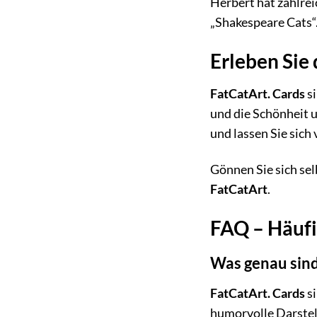
Herbert hat zahlrei
„Shakespeare Cats“
Erleben Sie 
FatCatArt. Cards
si
und die Schönheit u
und lassen Sie sich
Gönnen Sie sich sel
FatCatArt
.
FAQ – Häufi
Was genau sind
FatCatArt. Cards
si
humorvolle Darstel