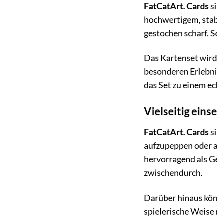
FatCatArt. Cards
si
hochwertigem, sta
gestochen scharf. S
Das Kartenset wird 
besonderen Erlebni
das Set zu einem ec
Vielseitig eins
FatCatArt. Cards
si
aufzupeppen oder a
hervorragend als G
zwischendurch.
Darüber hinaus könn
spielerische Weise