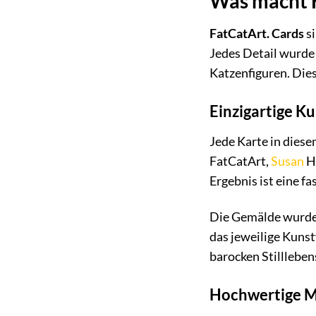
Was macht F
FatCatArt. Cards
si
Jedes Detail wurde 
Katzenfiguren. Dies
Einzigartige K
Jede Karte in diese
FatCatArt,
Susan
He
Ergebnis ist eine f
Die Gemälde wurde
das jeweilige Kunst
barocken Stillleben
Hochwertige M