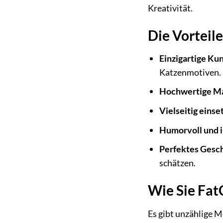
Kreativität.
Die Vorteil
Einzigartige Ku
Katzenmotiven.
Hochwertige Ma
Vielseitig einse
Humorvoll und i
Perfektes Gesc
schätzen.
Wie Sie Fat
Es gibt unzählige M