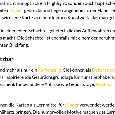
nd nicht nur optisch ein Highlight, sondern auch haptisch 
bilem
Papier
gedruckt und liegen angenehm in der Hand. Die
o wird jede Karte zu einem kleinen Kunstwerk, das man ge
in einer edlen Schachtel geliefert, die das Aufbewahren 
s macht. Die Schachtel ist ebenfalls mit einem der berüh
hten Blickfang.
etzbar
nd mehr als nur ein
Kartenspiel
. Sie können als
Dekoration
ls inspirierende Gesprächsgrundlage für Kunstliebhaber u
eschenk für besondere Anlässe wie Geburtstage,
Weihnac
en die Karten als Lernmittel für
Kinder
verwendet werden,
 näherzubringen. Die humorvollen Motive machen das Ler