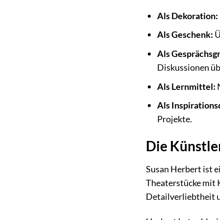
Als Dekoration:
Als Geschenk:
Ü
Als Gesprächsg
Diskussionen üb
Als Lernmittel:
N
Als Inspirations
Projekte.
Die Künstle
Susan Herbert ist e
Theaterstücke mit K
Detailverliebtheit 