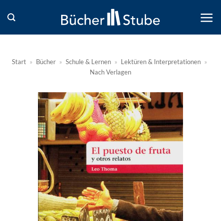
Zum
Inhalt
springen
Start
»
Bücher
»
Schule & Lernen
»
Lektüren & Interpretationen
»
Nach Verlagen