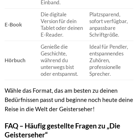
Einband.
Die digitale
Platzsparend,
Version für dein
sofort verfügbar,
E-Book
Tablet oder deinen
anpassbare
E-Reader.
Schriftgröße.
Genieße die
Ideal für Pendler,
Geschichte,
entspannendes
Hörbuch
während du
Zuhören,
unterwegs bist
professionelle
oder entspannst.
Sprecher.
Wähle das Format, das am besten zu deinen
Bedürfnissen passt und beginne noch heute deine
Reise in die Welt der Geisterseher!
FAQ – Häufig gestellte Fragen zu „Die
Geisterseher“