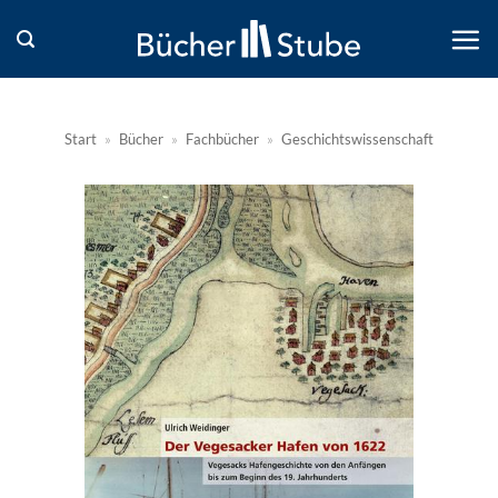
Zum
Inhalt
springen
Start
»
Bücher
»
Fachbücher
»
Geschichtswissenschaft