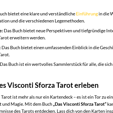
ch bietet eine klare und verständliche
Einführung
in die 
ation und die verschiedenen Legemethoden.
e:
Das Buch bietet neue Perspektiven und tiefgründige Inte
Tarot erweitern werden.
:
Das Buch bietet einen umfassenden Einblick in die Geschi
Tarot.
Das Buch ist ein wertvolles Sammlerstück für alle, die sich
es Visconti Sforza Tarot erleben
Tarot ist mehr als nur ein Kartendeck – es ist ein Tor zu ei
it und Magie. Mit dem Buch
„Das Visconti Sforza Tarot“
kan
isse des Tarots entdecken. Lass dich von den Karten insp