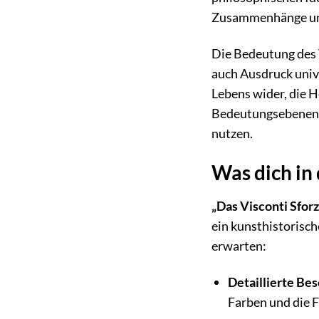
Zusammenhänge und 
Die Bedeutung des V
auch Ausdruck univ
Lebens wider, die H
Bedeutungsebenen z
nutzen.
Was dich in
„Das Visconti Sforz
ein kunsthistorisch
erwarten:
Detaillierte Be
Farben und die F