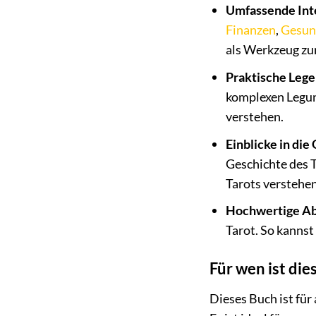
Umfassende Inte
Finanzen
,
Gesun
als Werkzeug zu
Praktische Leg
komplexen Legung
verstehen.
Einblicke in die
Geschichte des T
Tarots verstehe
Hochwertige Ab
Tarot. So kannst
Für wen ist die
Dieses Buch ist für