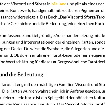
e der Visconti und Sforza in
Mailand
und gilt als eines de
kleines Kunstwerk, handgemalt mit kostbaren Pigmenten un
ssance widerspiegelt. Das Buch
„Das Visconti Sforza Taro
ch die Geschichte und die Bedeutung jeder einzelnen Karte
e umfassende und tiefgründige Auseinandersetzung mit dem 
eibungen und Interpretationen der einzelnen Karten, sonder
g des Decks. Du wirst die Symbole, die Allegorien und die
en sind. Ob du ein erfahrener Tarot-Leser oder ein neugieri
ine Wertschätzung für dieses außergewöhnliche Tarotdeck
 und die Bedeutung
 Tarot ist eng mit den mächtigen Familien Visconti und Sf
. Die Karten wurden wahrscheinlich in Auftrag gegeben, 
u feiern. Jede Karte ist ein Spiegelbild der höfischen Kultu
een der Renaissance. Das Buch
„Das Visconti Sforza Tarot