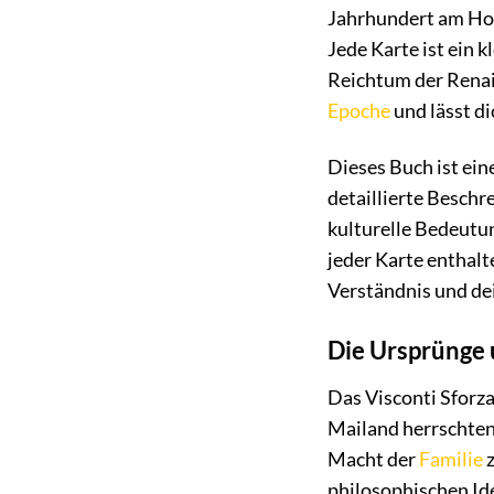
Jahrhundert am Hof
Jede Karte ist ein 
Reichtum der Renai
Epoche
und lässt di
Dieses Buch ist ein
detaillierte Beschr
kulturelle Bedeutun
jeder Karte enthalt
Verständnis und de
Die Ursprünge
Das Visconti Sforza
Mailand herrschten
Macht der
Familie
z
philosophischen Id