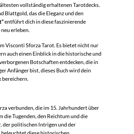
r ältesten vollständig erhaltenen Tarotdecks.
d Blattgold, das die Eleganz und den
t“
entführt dich in diese faszinierende
 neu erleben.
Visconti Sforza Tarot. Es bietet nicht nur
n auch einen Einblick in die historische und
 verborgenen Botschaften entdecken, die in
ger Anfänger bist, dieses Buch wird dein
 bereichern.
orza verbunden, die im 15. Jahrhundert über
um die Tugenden, den Reichtum und die
r, der politischen Intrigen und der
“
beleuchtet diese historischen