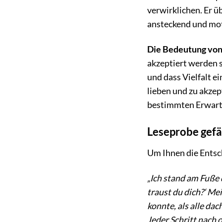
verwirklichen. Er ü
ansteckend und moti
Die Bedeutung von
akzeptiert werden so
und dass Vielfalt ei
lieben und zu akzept
bestimmten Erwart
Leseprobe gefäl
Um Ihnen die Entsch
„Ich stand am Fuße 
traust du dich?‘ Me
konnte, als alle da
Jeder Schritt nach