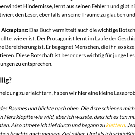
berwindet Hindernisse, lernt aus seinen Fehlern und gibt n
viert den Leser, ebenfalls an seine Träume zu glauben und a
 Akzeptanz:
Das Buch vermittelt auch die wichtige Botscha
llte, wie er ist. Der Protagonist lernt im Laufe der Geschi
ne Bereicherung ist. Er begegnet Menschen, die ihn so akzept
ieren. Diese Botschaft ist besonders wichtig für junge Lese
ungen zu entsprechen.
lig?
eidung zu erleichtern, haben wir hier eine kleine Leseprobe
des Baumes und blickte nach oben. Die Äste schienen mich 
in Herz klopfte wie wild, aber ich wusste, dass ich es tun 
chten. Also atmete ich tief durch und begann zu
klettern
. Je
 oben brachte mich meinem Ziel näher. Und als ich schlie