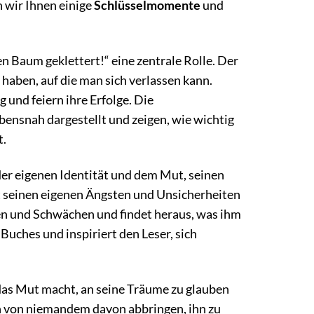
 wir Ihnen einige
Schlüsselmomente
und
en Baum geklettert!“ eine zentrale Rolle. Der
 haben, auf die man sich verlassen kann.
 und feiern ihre Erfolge. Die
bensnah dargestellt und zeigen, wie wichtig
t.
er eigenen Identität und dem Mut, seinen
t seinen eigenen Ängsten und Unsicherheiten
rken und Schwächen und findet heraus, was ihm
 Buches und inspiriert den Leser, sich
 das Mut macht, an seine Träume zu glauben
ch von niemandem davon abbringen, ihn zu