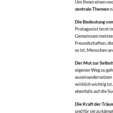
Um Ihnen einen noc
zentrale Themen
nä
Die Bedeutung von
Protagonist lernt i
Gemeinsam meistern 
Freundschaften, die
es ist, Menschen an 
Der Mut zur Selbst
eigenen Weg zu geh
auseinandersetzen u
wirklich wichtig ist
ebenfalls auf die S
Die Kraft der Träu
und für sie zu käm