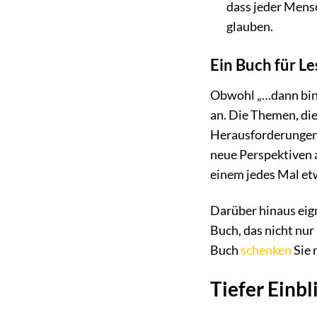
dass jeder Mensc
glauben.
Ein Buch für Le
Obwohl „…dann bin i
an. Die Themen, die
Herausforderungen 
neue Perspektiven 
einem jedes Mal et
Darüber hinaus eign
Buch, das nicht nu
Buch
schenken
Sie 
Tiefer Einbl