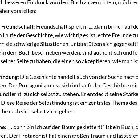
h besseren Eindruck von dem Buch zu vermitteln, möchten
her vorstellen:
 Freundschaft:
Freundschaft spielt in „…dann bin ich auf d
m Laufe der Geschichte, wie wichtig es ist, echte Freunde zu
sie schwierige Situationen, unterstützen sich gegenseitig
 in dem Buch beschrieben werden, sind authentisch und le
seiner Seite zu haben, die einen so akzeptieren, wie man is
findung:
Die Geschichte handelt auch von der Suche nach d
en. Der Protagonist muss sich im Laufe der Geschichte mi
nd lernt, zu sich selbst zu stehen. Er entdeckt seine Stä
. Diese Reise der Selbstfindung ist ein zentrales Thema des
uche nach sich selbst zu begeben.
me:
„…dann bin ich auf den Baum geklettert!“ ist ein Buch,
pfen. Der Protagonist hat einen großen Traum und lässt si