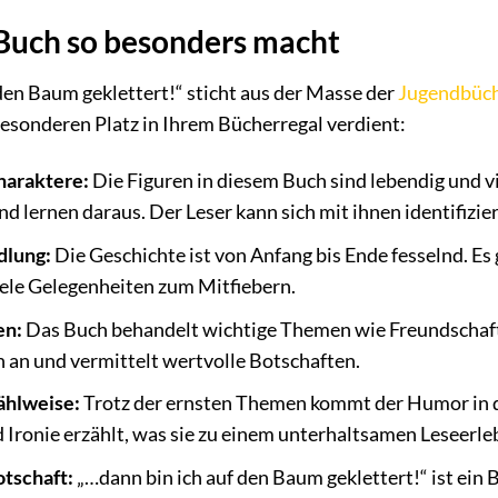
Buch so besonders macht
den Baum geklettert!“ sticht aus der Masse der
Jugendbüc
esonderen Platz in Ihrem Bücherregal verdient:
haraktere:
Die Figuren in diesem Buch sind lebendig und vi
d lernen daraus. Der Leser kann sich mit ihnen identifizie
dlung:
Die Geschichte ist von Anfang bis Ende fesselnd. 
le Gelegenheiten zum Mitfiebern.
en:
Das Buch behandelt wichtige Themen wie Freundschaft,
an und vermittelt wertvolle Botschaften.
ählweise:
Trotz der ernsten Themen kommt der Humor in di
 Ironie erzählt, was sie zu einem unterhaltsamen Leseerle
otschaft:
„…dann bin ich auf den Baum geklettert!“ ist ein B