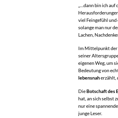
„…dann bin ich auf 
Herausforderungen 
viel Feingefühl und
solange man nur den
Lachen, Nachdenken
Im Mittelpunkt der 
seiner Altersgruppe
eigenen Weg, um sich
Bedeutung von echte
lebensnah
erzählt, 
Die
Botschaft des 
hat, an sich selbst
nur eine spannend
junge Leser.