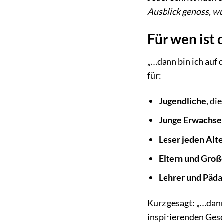
Ausblick genoss, wu
Für wen ist 
„…dann bin ich auf 
für:
Jugendliche
, d
Junge Erwachs
Leser jeden Alt
Eltern und Groß
Lehrer und Päd
Kurz gesagt: „…dann
inspirierenden Ges