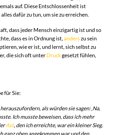
iemals auf. Diese Entschlossenheit ist
lles dafür zu tun, um sie zu erreichen.
ft, dass jeder Mensch einzigartig ist und so
chte, dass es in Ordnung ist,
anders
zu sein
ieren, wie er ist, und lernt, sich selbst zu
r, die sich oft unter
Druck
gesetzt fühlen,
 für Sie:
herauszufordern, als würden sie sagen: ‚Na,
musste. Ich musste beweisen, dass ich mehr
der
Ast
, den ich erreichte, war ein kleiner Sieg.
ßlich ganz oben angekommen war und den