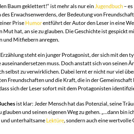
den Baum geklettert!“ ist mehr als nur ein
Jugendbuch
– es 
des Erwachsenwerdens, der Bedeutung von Freundschaft un
 einer Prise
Humor
entführt der Autor den Leser in eine W
 Mut hat, an sie zu glauben. Die Geschichte ist gespickt
 und Mitfiebern anregen.
Erzählung steht ein junger Protagonist, der sich mit den
 auseinandersetzen muss. Doch anstatt sich von seinen Äng
 selbst zu verwirklichen. Dabei lernt er nicht nur viel übe
n Freundschaften und die Kraft, die in der Gemeinschaft l
dass sich der Leser sofort mit dem Protagonisten identifiz
Buches
ist klar: Jeder Mensch hat das Potenzial, seine Trä
 zu glauben und seinen eigenen Weg zu gehen. „…dann bin ich
e und unterhaltsame
Lektüre
, sondern auch eine wertvolle 