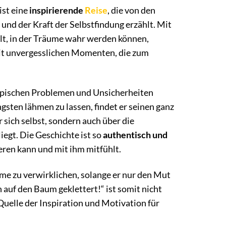
ist eine
inspirierende
Reise
, die von den
d der Kraft der Selbstfindung erzählt. Mit
elt, in der Träume wahr werden können,
 mit unvergesslichen Momenten, die zum
 typischen Problemen und Unsicherheiten
sten lähmen zu lassen, findet er seinen ganz
r sich selbst, sondern auch über die
iegt. Die Geschichte ist so
authentisch und
ieren kann und mit ihm mitfühlt.
ume zu verwirklichen, solange er nur den Mut
 auf den Baum geklettert!“ ist somit nicht
Quelle der Inspiration und Motivation für