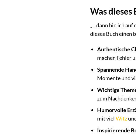
Was dieses 
„…dann bin ich auf 
dieses Buch einen b
Authentische C
machen Fehler un
Spannende Han
Momente und vie
Wichtige Them
zum Nachdenken 
Humorvolle Erz
mit viel
Witz
und
Inspirierende B