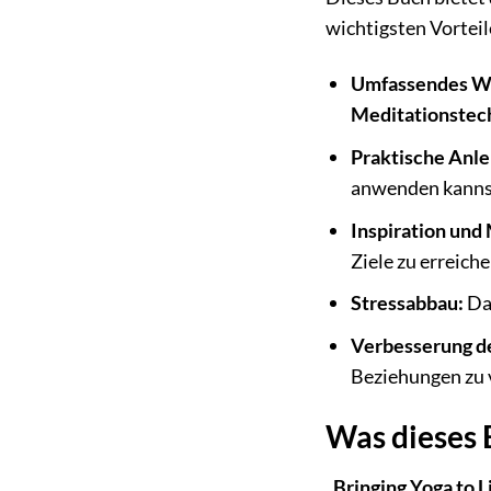
wichtigsten Vorteil
Umfassendes W
Meditationstec
Praktische Anle
anwenden kanns
Inspiration und
Ziele zu erreiche
Stressabbau:
Das
Verbesserung d
Beziehungen zu 
Was dieses 
„Bringing Yoga to L