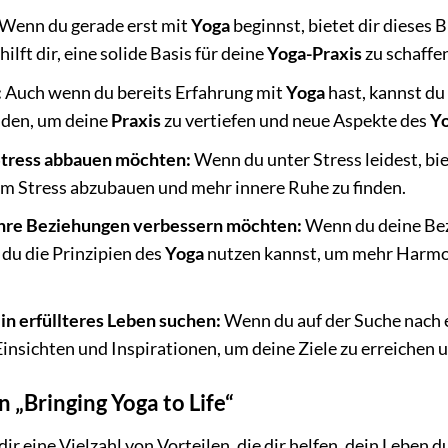
Wenn du gerade erst mit
Yoga
beginnst, bietet dir dieses 
lft dir, eine solide Basis für deine
Yoga-Praxis
zu schaffe
:
Auch wenn du bereits Erfahrung mit
Yoga
hast, kannst du
nden, um deine
Praxis
zu vertiefen und neue Aspekte des
Y
Stress abbauen möchten:
Wenn du unter Stress leidest, bi
um Stress abzubauen und mehr innere Ruhe zu finden.
ihre Beziehungen verbessern möchten:
Wenn du deine Bez
 du die Prinzipien des
Yoga
nutzen kannst, um mehr Harmon
in erfüllteres Leben suchen:
Wenn du auf der Suche nach ei
insichten und Inspirationen, um deine Ziele zu erreichen un
n „Bringing Yoga to Life“
ir eine Vielzahl von Vorteilen, die dir helfen, dein Leben 