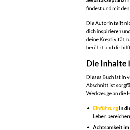
Selbstakzeptanz
in
findest und mit de
Die Autorin teilt n
dich inspirieren un
deine Kreativität zu
berührt und dir hilf
Die Inhalte 
Dieses Buch ist in v
Abschnitt ist sorgfä
Werkzeuge an die H
Einführung
in di
Leben bereicher
Achtsamkeit im 