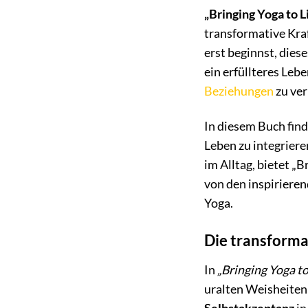
„Bringing Yoga to L
transformative Kraf
erst beginnst, dies
ein erfüllteres Leb
Beziehungen
zu ver
In diesem Buch find
Leben zu integriere
im Alltag, bietet „
von den inspiriere
Yoga.
Die transforma
In
„Bringing Yoga to
uralten Weisheiten 