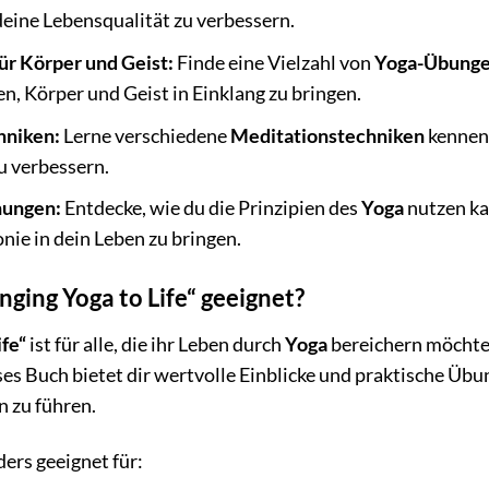
eine Lebensqualität zu verbessern.
r Körper und Geist:
Finde eine Vielzahl von
Yoga-Übung
en, Körper und Geist in Einklang zu bringen.
hniken:
Lerne verschiedene
Meditationstechniken
kennen,
u verbessern.
hungen:
Entdecke, wie du die Prinzipien des
Yoga
nutzen ka
ie in dein Leben zu bringen.
inging Yoga to Life“ geeignet?
ife“
ist für alle, die ihr Leben durch
Yoga
bereichern möchten
ses Buch bietet dir wertvolle Einblicke und praktische Üb
n zu führen.
ers geeignet für: