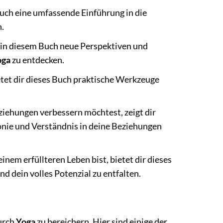
Buch eine umfassende Einführung in die
n.
 in diesem Buch neue Perspektiven und
oga
zu entdecken.
etet dir dieses Buch praktische Werkzeuge
iehungen verbessern möchtest, zeigt dir
ie und Verständnis in deine Beziehungen
nem erfüllteren Leben bist, bietet dir dieses
d dein volles Potenzial zu entfalten.
durch
Yoga
zu bereichern. Hier sind einige der