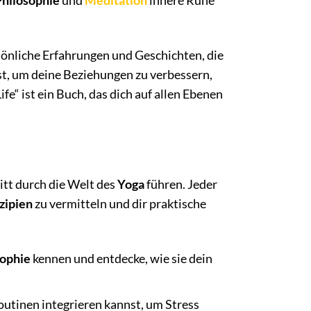
hilosophie
und
Meditation
innere Ruhe
sönliche Erfahrungen und Geschichten, die
t, um deine Beziehungen zu verbessern,
ife“ ist ein Buch, das dich auf allen Ebenen
ritt durch die Welt des
Yoga
führen. Jeder
zipien
zu vermitteln und dir praktische
sophie
kennen und entdecke, wie sie dein
outinen integrieren kannst, um Stress