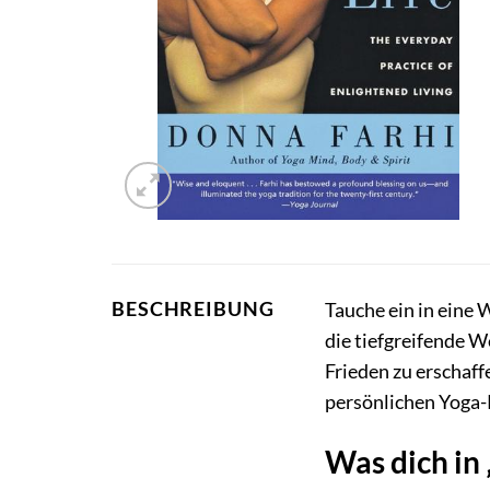
BESCHREIBUNG
Tauche ein in eine W
die tiefgreifende W
Frieden zu erschaff
persönlichen Yoga-R
Was dich in 