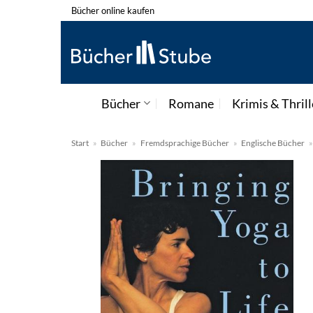
Zum
Bücher online kaufen
Inhalt
springen
Bücher
Romane
Krimis & Thrill
Start
»
Bücher
»
Fremdsprachige Bücher
»
Englische Bücher