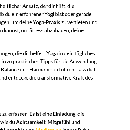
zheitlicher Ansatz, der dir hilft, die
b du ein erfahrener Yogi bist oder gerade
ungen, um deine
Yoga-Praxis
zu vertiefen und
zen kannst, um Stress abzubauen, deine
ngen, die dir helfen,
Yoga
in dein tägliches
hin zu praktischen Tipps für die Anwendung
in Balance und Harmonie zu führen. Lass dich
nd entdecke die transformative Kraft des
zu erfassen. Es ist eine Einladung, die
, wie du
Achtsamkeit
,
Mitgefühl
und