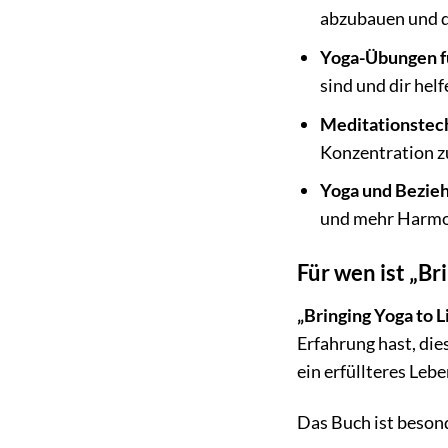
abzubauen und d
Yoga-Übungen fü
sind und dir helf
Meditationstec
Konzentration z
Yoga und Bezie
und mehr Harmon
Für wen ist „Br
„Bringing Yoga to L
Erfahrung hast, die
ein erfüllteres Lebe
Das Buch ist besond