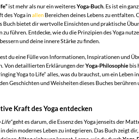
ife“
ist mehr als nur ein weiteres
Yoga-Buch
. Es ist ein gan
t des Yoga in
allen
Bereichen deines Lebens zu entfalten. O
es Buch bietet dir wertvolle Einsichten und praktische Üb
en zu führen. Entdecke, wie du die Prinzipien des Yoga nut
bessern und deine innere Stärke zu finden.
est du eine Fülle von Informationen, Inspirationen und Übu
n. Von detaillierten Erklärungen der
Yoga-Philosophie
bis 
Bringing Yoga to Life“ alles, was du brauchst, um ein Leben 
nden Geschichten und Weisheiten dieses Buches berühren u
tive Kraft des Yoga entdecken
 Life“
geht es darum, die Essenz des Yoga jenseits der Matte 
in dein modernes Leben zu integrieren. Das Buch zeigt dir