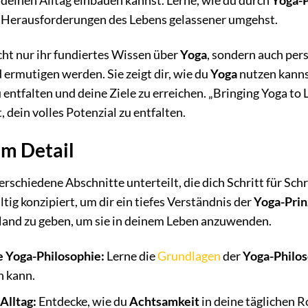
 deinen Alltag einbauen kannst. Lerne, wie du durch
Yoga-P
n Herausforderungen des Lebens gelassener umgehst.
icht nur ihr fundiertes Wissen über
Yoga
, sondern auch per
d ermutigen werden. Sie zeigt dir, wie du
Yoga
nutzen kanns
 entfalten und deine Ziele zu erreichen. „Bringing Yoga to L
t, dein volles Potenzial zu entfalten.
im Detail
erschiedene Abschnitte unterteilt, die dich Schritt für Sch
ltig konzipiert, um dir ein tiefes Verständnis der
Yoga-Prin
and zu geben, um sie in deinem Leben anzuwenden.
e Yoga-Philosophie:
Lerne die
Grundlagen
der
Yoga-Philo
n kann.
Alltag:
Entdecke, wie du
Achtsamkeit
in deine täglichen R