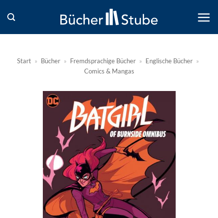
Zum
Inhalt
springen
Start
»
Bücher
»
Fremdsprachige Bücher
»
Englische Bücher
»
Comics & Mangas