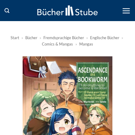
Zum
Inhalt
springen
Start
»
Bücher
»
Fremdsprachige Bücher
»
Englische Bücher
»
Comics & Mangas
»
Mangas