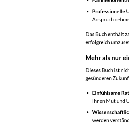
Familienorienti
Professionelle 
Anspruch nehmen
Das Buch enthält z
erfolgreich umzuset
Mehr als nur e
Dieses Buch ist nic
gesünderen Zukunft 
Einfühlsame Rat
Ihnen Mut und U
Wissenschaftlic
werden verständl