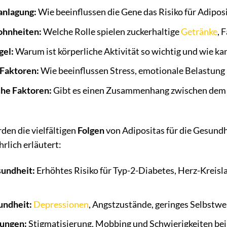
anlagung:
Wie beeinflussen die Gene das Risiko für Adipos
hnheiten:
Welche Rolle spielen zuckerhaltige
Getränke
, 
el:
Warum ist körperliche Aktivität so wichtig und wie kan
 Faktoren:
Wie beeinflussen Stress, emotionale Belastung
he Faktoren:
Gibt es einen Zusammenhang zwischen dem s
den die vielfältigen
Folgen
von Adipositas für die Gesund
rlich erläutert:
sundheit:
Erhöhtes Risiko für Typ-2-Diabetes, Herz-Kreisl
undheit:
Depressionen
, Angstzustände, geringes Selbstwer
kungen:
Stigmatisierung, Mobbing und Schwierigkeiten bei 