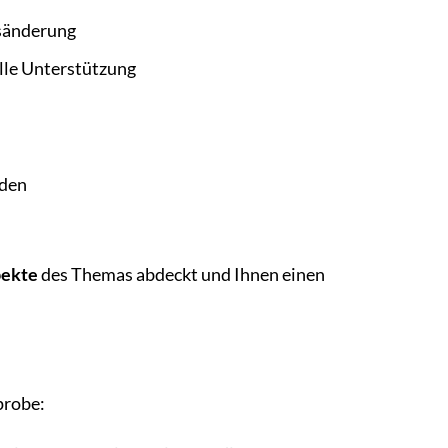
sänderung
lle Unterstützung
nden
pekte
des Themas abdeckt und Ihnen einen
probe: