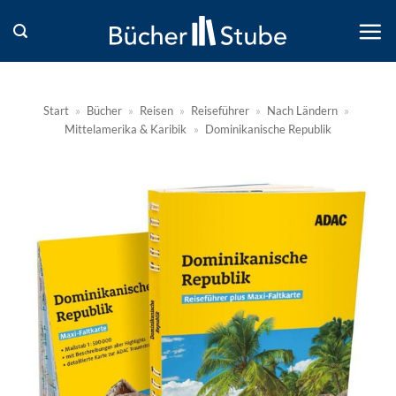
Zum
Inhalt
springen
Start
»
Bücher
»
Reisen
»
Reiseführer
»
Nach Ländern
»
Mittelamerika & Karibik
»
Dominikanische Republik