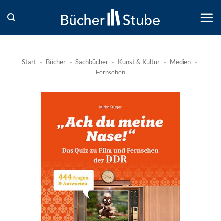
Zum
Inhalt
springen
Start
»
Bücher
»
Sachbücher
»
Kunst & Kultur
»
Medien
»
Fernsehen