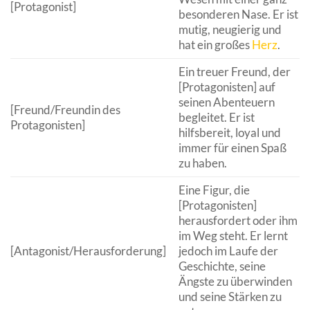
[Protagonist]
besonderen Nase. Er ist
mutig, neugierig und
hat ein großes
Herz
.
Ein treuer Freund, der
[Protagonisten] auf
seinen Abenteuern
[Freund/Freundin des
begleitet. Er ist
Protagonisten]
hilfsbereit, loyal und
immer für einen Spaß
zu haben.
Eine Figur, die
[Protagonisten]
herausfordert oder ihm
im Weg steht. Er lernt
[Antagonist/Herausforderung]
jedoch im Laufe der
Geschichte, seine
Ängste zu überwinden
und seine Stärken zu