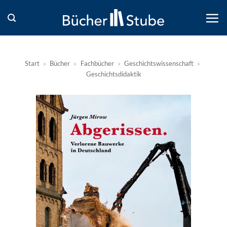
Zum
Inhalt
springen
Start
»
Bücher
»
Fachbücher
»
Geschichtswissenschaft
»
Geschichtsdidaktik